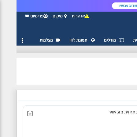
דרג עכשיו
אזהרות
מיקום
פרימיום 👑
ת
מודלים
תמונת לווין
מצלמות