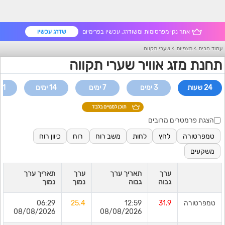
אתר נקי מפרסומות ומשודרג, עכשיו בפרימיום
שדרג עכשיו
עמוד הבית
>
תצפיות
>
שערי תקווה
תחנת מזג אוויר שערי תקווה
24 שעות
3 ימים
7 ימים
14 ימים
21 ימי
תוכן למנויים בלבד
הצגת פרמטרים מרובים
טמפרטורה
לחץ
לחות
משב רוח
רוח
כיוון רוח
משקעים
ערך
תאריך ערך
ערך
תאריך ערך
גבוה
גבוה
נמוך
נמוך
טמפרטורה
31.9
12:59
25.4
06:29
08/08/2026
08/08/2026