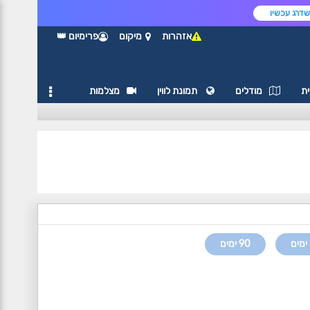
דרג עכשיו
אזהרות
מיקום
פרימיום 👑
ת
מודלים
תמונת לווין
מצלמות
90 ימים