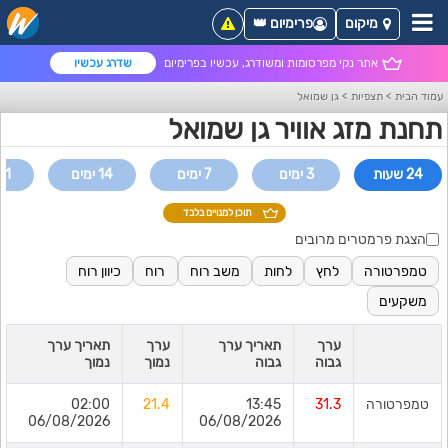
מיקום
פרימיום 👑
אתר נקי מפרסומות ומשודרג, עכשיו בפרימיום
שדרג עכשיו
עמוד הבית
>
תצפיות
>
גן שמואל
תחנת מזג אוויר גן שמואל
24 שעות
3 ימים
7 ימים
14 ימים
21 ימי
תוכן למנויים בלבד
הצגת פרמטרים מרובים
טמפרטורה
לחץ
לחות
משב רוח
רוח
כיוון רוח
משקעים
ערך
תאריך ערך
ערך
תאריך ערך
גבוה
גבוה
נמוך
נמוך
טמפרטורה
31.3
13:45
21.4
02:00
06/08/2026
06/08/2026