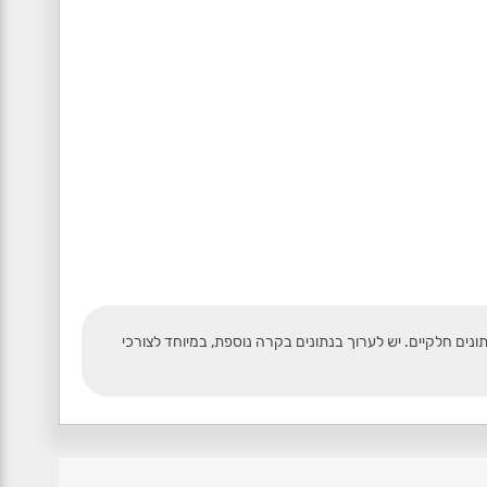
תונים חלקיים. יש לערוך בנתונים בקרה נוספת, במיוחד לצורכי