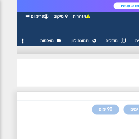
דרג עכשיו
אזהרות
מיקום
פרימיום 👑
ת
מודלים
תמונת לווין
מצלמות
90 ימים