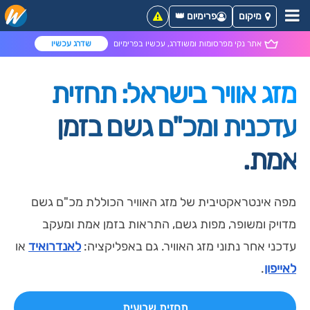
מיקום
פרימיום 👑
אתר נקי מפרסומות ומשודרג, עכשיו בפרימיום
שדרג עכשיו
מזג אוויר בישראל: תחזית
עדכנית ומכ"ם גשם בזמן
אמת.
מפה אינטראקטיבית של מזג האוויר הכוללת מכ"ם גשם
מדויק ומשופר, מפות גשם, התראות בזמן אמת ומעקב
עדכני אחר נתוני מזג האוויר. גם באפליקציה:
לאנדרואיד
או
לאייפון
.
תחזית שבועית