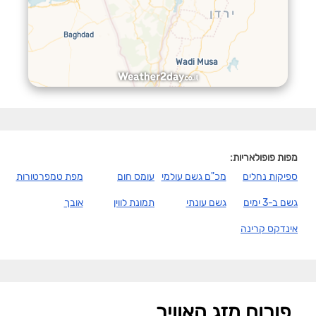
ירדן
Baghdad
אי
Wadi Musa
סו
Nekhel
Ku
מפות פופולאריות:
ספיקות נחלים
מכ"ם גשם עולמי
עומס חום
מפת טמפרטורות
גשם ב-3 ימים
גשם עונתי
תמונת לווין
אובך
אינדקס קרינה
פורום מזג האוויר