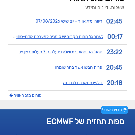
שאלות, דיונים ומידע
02:45
דיווחי מזג אוויר - יום שישי 07/08/2026
00:17
לאחר גל החום הקרוב יש סימנים למערכת קדם-סתוית כבר באמצע החודש
23:22
טמפ' המינימום בירושלים תעלה ב-7 מעלות באין צל
20:45
פרות הבשן אשר בהר שומרון
20:18
דולפין מתקרבת לנחיתה
פורום מזג האוויר
חדש באתר!
מפות תחזית של ECMWF