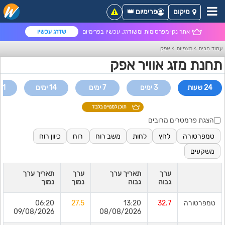
מיקום
פרימיום 👑
אתר נקי מפרסומות ומשודרג, עכשיו בפרימיום
שדרג עכשיו
עמוד הבית
>
תצפיות
>
אפק
תחנת מזג אוויר אפק
24 שעות
3 ימים
7 ימים
14 ימים
21 ימי
תוכן למנויים בלבד
הצגת פרמטרים מרובים
טמפרטורה
לחץ
לחות
משב רוח
רוח
כיוון רוח
משקעים
ערך
תאריך ערך
ערך
תאריך ערך
גבוה
גבוה
נמוך
נמוך
טמפרטורה
32.7
13:20
27.5
06:20
09/08/2026
08/08/2026