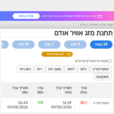
אתר נקי מפרסומות ומשודרג, עכשיו בפרימיום
שדרג עכשיו
עמוד הבית
>
תצפיות
>
אודם
תחנת מזג אוויר אודם
24 שעות
3 ימים
7 ימים
14 ימים
21 ימי
תוכן למנויים בלבד
הצגת פרמטרים מרובים
טמפרטורה
לחץ
לחות
משב רוח
רוח
כיוון רוח
משקעים
ערך
תאריך ערך
ערך
תאריך ערך
גבוה
גבוה
נמוך
נמוך
טמפרטורה
30.1
14:29
17.9
06:44
09/08/2026
09/08/2026