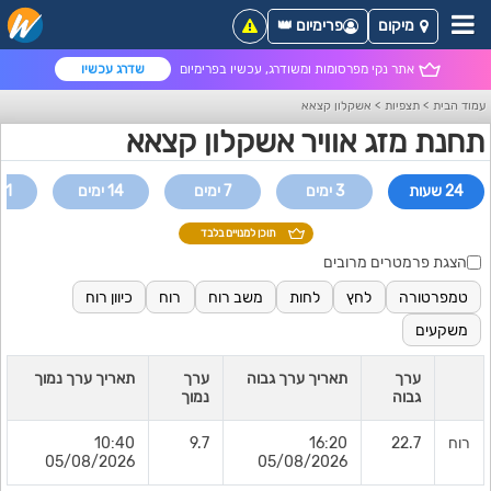
מיקום
פרימיום 👑
אתר נקי מפרסומות ומשודרג, עכשיו בפרימיום
שדרג עכשיו
עמוד הבית
>
תצפיות
>
אשקלון קצאא
תחנת מזג אוויר אשקלון קצאא
24 שעות
3 ימים
7 ימים
14 ימים
21 ימי
תוכן למנויים בלבד
הצגת פרמטרים מרובים
טמפרטורה
לחץ
לחות
משב רוח
רוח
כיוון רוח
משקעים
ערך
תאריך ערך גבוה
ערך
תאריך ערך נמוך
גבוה
נמוך
רוח
22.7
16:20
9.7
10:40
05/08/2026
05/08/2026