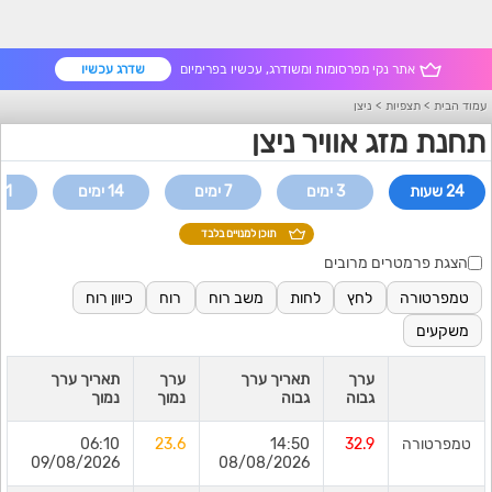
אתר נקי מפרסומות ומשודרג, עכשיו בפרימיום
שדרג עכשיו
עמוד הבית
>
תצפיות
>
ניצן
תחנת מזג אוויר ניצן
24 שעות
3 ימים
7 ימים
14 ימים
21 ימי
תוכן למנויים בלבד
הצגת פרמטרים מרובים
טמפרטורה
לחץ
לחות
משב רוח
רוח
כיוון רוח
משקעים
ערך
תאריך ערך
ערך
תאריך ערך
גבוה
גבוה
נמוך
נמוך
טמפרטורה
32.9
14:50
23.6
06:10
09/08/2026
08/08/2026