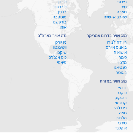
ניירובי
לונדון
סיני
ליברפול
טאבה
ברלין
שארם א-שייח
מוסקבה
בודפשט
אומן
מזג אוויר בדרום אמריקה
מזג אוויר בארה"ב
ריו דה ז'נירו
ניו יורק
בואנוס איירס
וושינגטון
אושואיה
שיקגו
לימה
לוס אנג'לס
מדג'ין
מיאמי
סנטיאגו
בוגוטה
מזג אוויר במזרח
דובאי
פוקט
בנגקוק
קו סמוי
ניו דלהי
גואה
מלבורן
סידני
אוקלנד