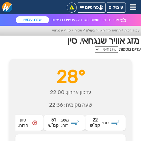
מיקום
פרימיום 👑
אתר נקי מפרסומות ומשודרג, עכשיו בפרימיום
שדרג עכשיו
עמוד הבית
>
תחזית מזג האוויר בעולם
>
אסיה
>
סין
>
שנגחאי
מזג אוויר שנגחאי, סין
ערים נוספות
28°
עדכון אחרון:
22:00
שעה מקומית:
22:36
22
משב
51
כיוון
צפון
רוח:
קמ"ש
רוח:
קמ"ש
הרוח:
מזרחי