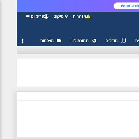
דרג עכשיו
אזהרות
מיקום
פרימיום 👑
ת
מודלים
תמונת לווין
מצלמות