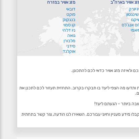
זג אוויר בארה"ב
מזג אוויר במזרח
יו יורק
דובאי
ושינגטון
פוקט
יקגו
בנגקוק
וס אנג'לס
קו סמוי
יאמי
ניו דלהי
גואה
מלבורן
סידני
אוקלנד
ם ולאיזה מזג אוויר כדאי לכם להתכונן.
 ותדעו מה הצפי ליעד בו תבקרו בקרוב. התחזית תעזור לכם לתכנן את
.
ובה ביותר - הגעתם ליעד!
 מידע מעניין וחיוני עבורכם. השאירו לנו הודעה, צור קשר בתחתית