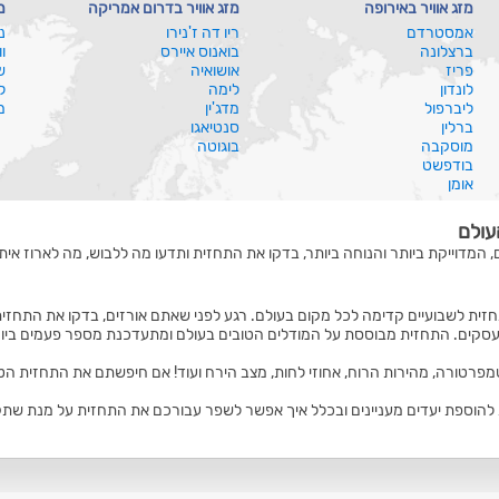
מזג אוויר באירופה
מזג אוויר בדרום אמריקה
מ
אמסטרדם
ריו דה ז'נירו
נ
ברצלונה
בואנוס איירס
ו
פריז
אושואיה
ש
לונדון
לימה
ל
ליברפול
מדג'ין
מ
ברלין
סנטיאגו
מוסקבה
בוגוטה
בודפשט
אומן
עולם
, המדוייקת ביותר והנוחה ביותר, בדקו את התחזית ותדעו מה ללבוש, מה לארוז איתכ
זית לשבועיים קדימה לכל מקום בעולם. רגע לפני שאתם אורזים, בדקו את התחזית
סקים. התחזית מבוססת על המודלים הטובים בעולם ומתעדכנת מספר פעמים ביום
טמפרטורה, מהירות הרוח, אחוזי לחות, מצב הירח ועוד! אם חיפשתם את התחזית הט
הוספת יעדים מעניינים ובכלל איך אפשר לשפר עבורכם את התחזית על מנת שתקבלו