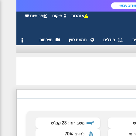
דרג עכשיו
אזהרות
מיקום
פרימיום 👑
ת
מודלים
תמונת לווין
מצלמות
משב רוח:
23 קמ"ש
ומי
לחות:
70%