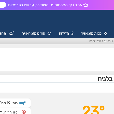
אתר נקי מפרסומות ומשודרג, עכשיו בפרימיום
ש
מפות מזג אוויר
מדידות
פורום מזג האוויר
תחזי
>
בלגיה
>
סנט יוברט
 בלגיה
רוח:
19 קמ"ש
23°
כיוון הרוח:
דר