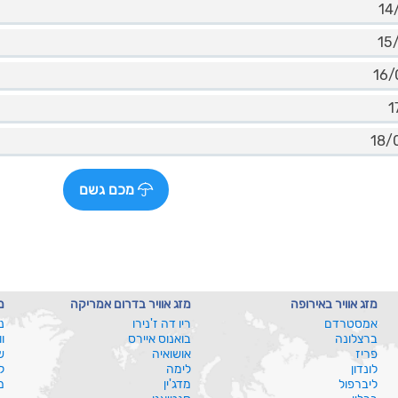
מכם גשם
מזג אוויר באירופה
מזג אוויר בדרום אמריקה
מ
אמסטרדם
ריו דה ז'נירו
נ
ברצלונה
בואנוס איירס
ו
פריז
אושואיה
ש
לונדון
לימה
ל
ליברפול
מדג'ין
מ