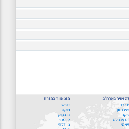
זג אוויר בארה"ב
מזג אוויר במזרח
יו יורק
דובאי
ושינגטון
פוקט
יקגו
בנגקוק
וס אנג'לס
קו סמוי
יאמי
ניו דלהי