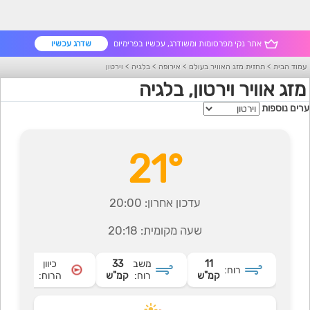
אתר נקי מפרסומות ומשודרג, עכשיו בפרימיום
שדרג עכשיו
עמוד הבית
>
תחזית מזג האוויר בעולם
>
אירופה
>
בלגיה
>
וירטון
מזג אוויר וירטון, בלגיה
ערים נוספות
21°
עדכון אחרון:
20:00
שעה מקומית:
20:18
11
משב
33
כיוון
רוח:
מערבי
קמ"ש
רוח:
קמ"ש
הרוח: