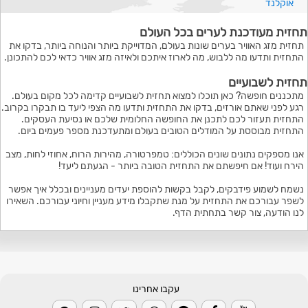
אוקלנד
תחזית מעודכנת לערים בכל העולם
תחזית מזג האוויר בערים שונות בעולם, המדוייקת ביותר והנוחה ביותר, בדקו את
התחזית ותדעו מה ללבוש, מה לארוז איתכם ולאיזה מזג אוויר כדאי לכם להתכונן.
תחזית לשבועיים
מתכננים חופשה? כאן תוכלו למצוא תחזית לשבועיים קדימה לכל מקום בעולם.
רגע לפני שאתם אורזים, בדקו את התחזית ותדעו מה הצפי ליעד בו תבקרו בקרוב.
התחזית תעזור לכם לתכנן את החופשה החלומית שלכם או נסיעת העסקים.
התחזית מבוססת על המודלים הטובים בעולם ומתעדכנת מספר פעמים ביום.
אנו מספקים נתונים שונים הכוללים: טמפרטורה, מהירות הרוח, אחוזי לחות, מצב
הירח ועוד! אם חיפשתם את התחזית הטובה ביותר - הגעתם ליעד!
נשמח לשמוע פידבקים, לקבל בקשות להוספת יעדים מעניינים ובכלל איך אפשר
לשפר עבורכם את התחזית על מנת שתקבלו מידע מעניין וחיוני עבורכם. השאירו
לנו הודעה, צור קשר בתחתית הדף.
עקבו אחרינו