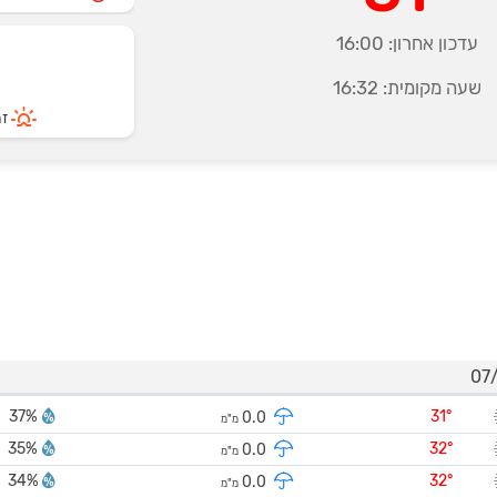
עדכון אחרון:
16:00
שעה מקומית:
16:32
זרי
37%
31°
0.0
מ"מ
35%
32°
0.0
מ"מ
34%
32°
0.0
מ"מ