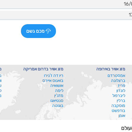
מכם גשם
מזג אוויר באירופה
מזג אוויר בדרום אמריקה
מ
אמסטרדם
ריו דה ז'נירו
נ
ברצלונה
בואנוס איירס
ו
פריז
אושואיה
ש
לונדון
לימה
ל
ליברפול
מדג'ין
מ
ברלין
סנטיאגו
מוסקבה
בוגוטה
בודפשט
אומן
עולם