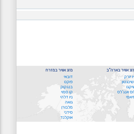
זג אוויר בארה"ב
מזג אוויר במזרח
יו יורק
דובאי
ושינגטון
פוקט
יקגו
בנגקוק
וס אנג'לס
קו סמוי
יאמי
ניו דלהי
גואה
מלבורן
סידני
אוקלנד