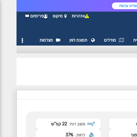
דרג עכשיו
אזהרות
מיקום
פרימיום 👑
ת
מודלים
תמונת לווין
מצלמות
משב רוח:
22 קמ"ש
וני
לחות:
37%