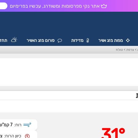
אתר נקי מפרסומות ומשודרג, עכשיו בפרימיום
ש
מפות מזג אוויר
מדידות
פורום מזג האוויר
תחזי
>
צרפת
>
טולוז
רוח:
7 קמ"ש
31°
כיוון הרוח:
צפ