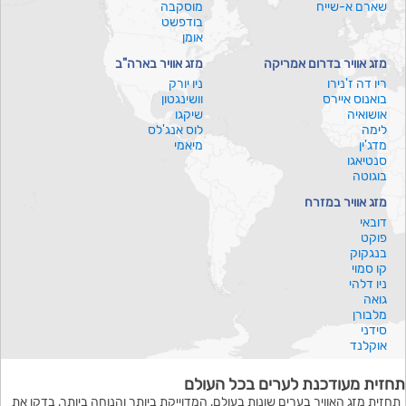
שארם א-שייח
מוסקבה
בודפשט
אומן
מזג אוויר בדרום אמריקה
מזג אוויר בארה"ב
ריו דה ז'נירו
ניו יורק
בואנוס איירס
וושינגטון
אושואיה
שיקגו
לימה
לוס אנג'לס
מדג'ין
מיאמי
סנטיאגו
בוגוטה
מזג אוויר במזרח
דובאי
פוקט
בנגקוק
קו סמוי
ניו דלהי
גואה
מלבורן
סידני
אוקלנד
תחזית מעודכנת לערים בכל העולם
תחזית מזג האוויר בערים שונות בעולם, המדוייקת ביותר והנוחה ביותר, בדקו את