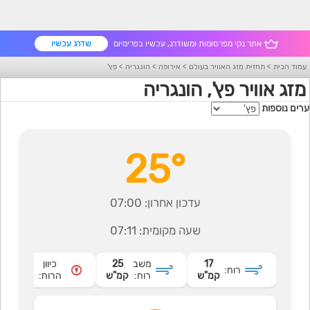
אתר נקי מפרסומות ומשודרג, עכשיו בפרימיום
שדרג עכשיו
עמוד הבית
>
תחזית מזג האוויר בעולם
>
אירופה
>
הונגריה
>
פץ'
מזג אוויר פץ', הונגריה
ערים נוספות
25°
עדכון אחרון:
07:00
שעה מקומית:
07:11
17
משב
25
כיוון
רוח:
צפוני
קמ"ש
רוח:
קמ"ש
הרוח: