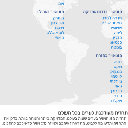
אומן
מזג אוויר בדרום אמריקה
מזג אוויר בארה"ב
ריו דה ז'נירו
ניו יורק
בואנוס איירס
וושינגטון
אושואיה
שיקגו
לימה
לוס אנג'לס
מדג'ין
מיאמי
סנטיאגו
בוגוטה
מזג אוויר במזרח
דובאי
פוקט
בנגקוק
קו סמוי
ניו דלהי
גואה
מלבורן
סידני
אוקלנד
תחזית מעודכנת לערים בכל העולם
תחזית מזג האוויר בערים שונות בעולם, המדוייקת ביותר והנוחה ביותר, בדקו את
התחזית ותדעו מה ללבוש, מה לארוז איתכם ולאיזה מזג אוויר כדאי לכם להתכונן.