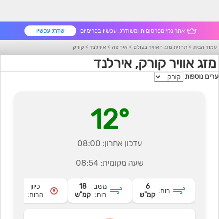
אתר נקי מפרסומות ומשודרג, עכשיו בפרימיום
שדרג עכשיו
עמוד הבית
>
תחזית מזג האוויר בעולם
>
אירופה
>
אירלנד
>
קורק
מזג אוויר קורק, אירלנד
ערים נוספות
12°
עדכון אחרון:
08:00
שעה מקומית:
08:54
6
משב
18
כיוון
רוח:
צפוני
קמ"ש
רוח:
קמ"ש
הרוח: