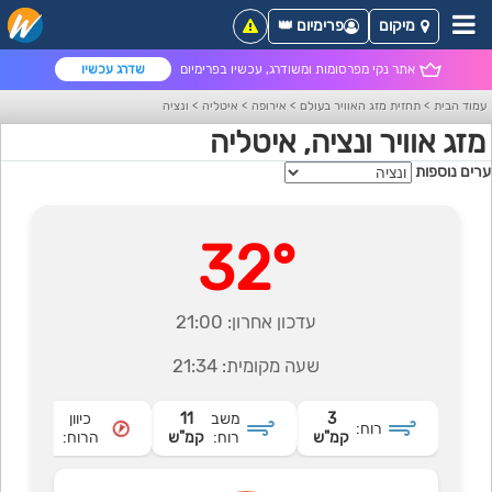
מיקום
פרימיום 👑
אתר נקי מפרסומות ומשודרג, עכשיו בפרימיום
שדרג עכשיו
עמוד הבית
>
תחזית מזג האוויר בעולם
>
אירופה
>
איטליה
>
ונציה
מזג אוויר ונציה, איטליה
ערים נוספות
32°
עדכון אחרון:
21:00
שעה מקומית:
21:34
3
משב
11
כיוון
צפון
רוח:
קמ"ש
רוח:
קמ"ש
הרוח:
מזרחי