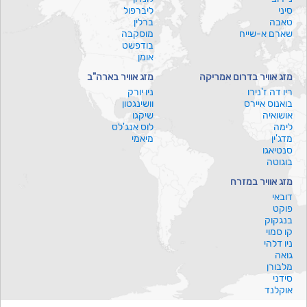
סיני
ליברפול
טאבה
ברלין
שארם א-שייח
מוסקבה
בודפשט
אומן
מזג אוויר בדרום אמריקה
מזג אוויר בארה"ב
ריו דה ז'נירו
ניו יורק
בואנוס איירס
וושינגטון
אושואיה
שיקגו
לימה
לוס אנג'לס
מדג'ין
מיאמי
סנטיאגו
בוגוטה
מזג אוויר במזרח
דובאי
פוקט
בנגקוק
קו סמוי
ניו דלהי
גואה
מלבורן
סידני
אוקלנד