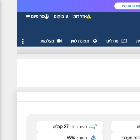
דרג עכשיו
אזהרות
מיקום
פרימיום 👑
ת
מודלים
תמונת לווין
מצלמות
משב רוח:
27 קמ"ש
ום מערבי
לחות:
69%