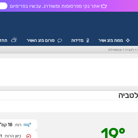
אתר נקי מפרסומות ומשודרג, עכשיו בפרימיום
ש
מפות מזג אוויר
מדידות
פורום מזג האוויר
תחזי
>
לטביה
>
ונטספילס
 לטביה
רוח:
18 קמ"ש
19°
כיוון הרוח:
דר