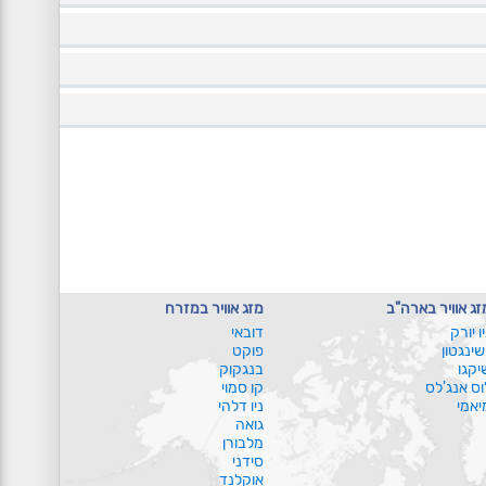
זג אוויר בארה"ב
מזג אוויר במזרח
יו יורק
דובאי
ושינגטון
פוקט
יקגו
בנגקוק
וס אנג'לס
קו סמוי
יאמי
ניו דלהי
גואה
מלבורן
סידני
אוקלנד