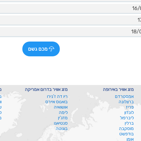
מכם גשם
מזג אוויר באירופה
מזג אוויר בדרום אמריקה
מ
אמסטרדם
ריו דה ז'נירו
נ
ברצלונה
בואנוס איירס
ו
פריז
אושואיה
ש
לונדון
לימה
ל
ליברפול
מדג'ין
מ
ברלין
סנטיאגו
מוסקבה
בוגוטה
בודפשט
אומן