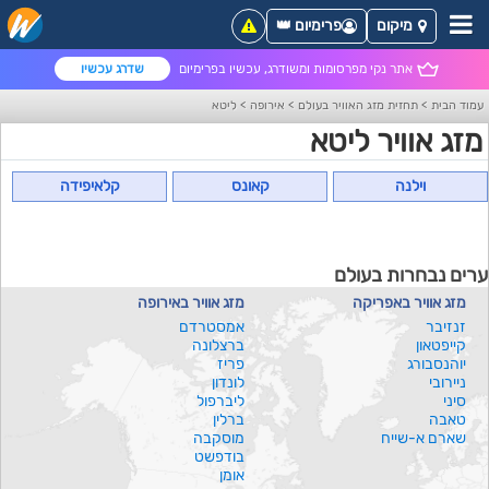
מיקום
פרימיום 👑
אתר נקי מפרסומות ומשודרג, עכשיו בפרימיום
שדרג עכשיו
עמוד הבית
>
תחזית מזג האוויר בעולם
>
אירופה
>
ליטא
מזג אוויר ליטא
וילנה
קאונס
קלאיפידה
ערים נבחרות בעולם
מזג אוויר באפריקה
מזג אוויר באירופה
זנזיבר
אמסטרדם
קייפטאון
ברצלונה
יוהנסבורג
פריז
ניירובי
לונדון
סיני
ליברפול
טאבה
ברלין
שארם א-שייח
מוסקבה
בודפשט
אומן