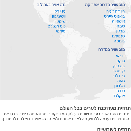
מזג אוויר בדרום אמריקה
מזג אוויר בארה"ב
ריו דה ז'נירו
ניו יורק
בואנוס איירס
וושינגטון
אושואיה
שיקגו
לימה
לוס אנג'לס
מדג'ין
מיאמי
סנטיאגו
בוגוטה
מזג אוויר במזרח
דובאי
פוקט
בנגקוק
קו סמוי
ניו דלהי
גואה
מלבורן
סידני
אוקלנד
תחזית מעודכנת לערים בכל העולם
תחזית מזג האוויר בערים שונות בעולם, המדוייקת ביותר והנוחה ביותר, בדקו את
התחזית ותדעו מה ללבוש, מה לארוז איתכם ולאיזה מזג אוויר כדאי לכם להתכונן.
תחזית לשבועיים