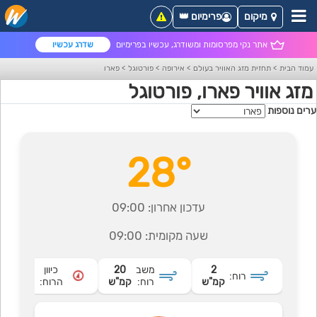
מיקום
פרימיום 👑
אתר נקי מפרסומות ומשודרג, עכשיו בפרימיום
שדרג עכשיו
עמוד הבית
>
תחזית מזג האוויר בעולם
>
אירופה
>
פורטוגל
>
פארו
מזג אוויר פארו, פורטוגל
ערים נוספות
28°
עדכון אחרון:
09:00
שעה מקומית:
09:00
2
משב
20
כיוון
רוח:
דרומי
קמ"ש
רוח:
קמ"ש
הרוח: