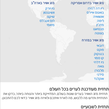
מזג אוויר בדרום אמריקה
מזג אוויר בארה"ב
ריו דה ז'נירו
ניו יורק
בואנוס איירס
וושינגטון
אושואיה
שיקגו
לימה
לוס אנג'לס
מדג'ין
מיאמי
סנטיאגו
בוגוטה
מזג אוויר במזרח
דובאי
פוקט
בנגקוק
קו סמוי
ניו דלהי
גואה
מלבורן
סידני
אוקלנד
תחזית מעודכנת לערים בכל העולם
תחזית מזג האוויר בערים שונות בעולם, המדוייקת ביותר והנוחה ביותר, בדקו את
התחזית ותדעו מה ללבוש, מה לארוז איתכם ולאיזה מזג אוויר כדאי לכם להתכונן.
תחזית לשבועיים