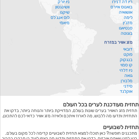
ריו דה ז'נירו
ניו יורק
בואנוס איירס
וושינגטון
אושואיה
שיקגו
לימה
לוס אנג'לס
מדג'ין
מיאמי
סנטיאגו
בוגוטה
מזג אוויר במזרח
דובאי
פוקט
בנגקוק
קו סמוי
ניו דלהי
גואה
מלבורן
סידני
אוקלנד
תחזית מעודכנת לערים בכל העולם
תחזית מזג האוויר בערים שונות בעולם, המדוייקת ביותר והנוחה ביותר, בדקו את
התחזית ותדעו מה ללבוש, מה לארוז איתכם ולאיזה מזג אוויר כדאי לכם להתכונן.
תחזית לשבועיים
מתכננים חופשה? כאן תוכלו למצוא תחזית לשבועיים קדימה לכל מקום בעולם.
רגע לפני שאתם אורזים, בדקו את התחזית ותדעו מה הצפי ליעד בו תבקרו בקרוב.