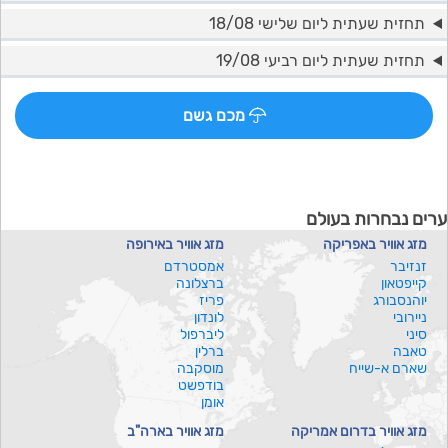
תחזית שעתית ליום שלישי 18/08
תחזית שעתית ליום רביעי 19/08
מכם גשם
ערים נבחרות בעולם
מזג אוויר באפריקה
מזג אוויר באירופה
זנזיבר
אמסטרדם
קייפטאון
ברצלונה
יוהנסבורג
פריז
ניירובי
לונדון
סיני
ליברפול
טאבה
ברלין
שארם א-שייח
מוסקבה
בודפשט
אומן
מזג אוויר בדרום אמריקה
מזג אוויר בארה"ב