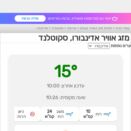
אתר נקי מפרסומות ומשודרג, עכשיו בפרימיום
שדרג עכשיו
עמוד הבית
>
תחזית מזג האוויר בעולם
>
אירופה
>
סקוטלנד
>
אדינבורו
מזג אוויר אדינבורו, סקוטלנד
ערים נוספות
15°
עדכון אחרון:
10:00
שעה מקומית:
10:26
10
משב
24
כיוון
רוח:
מערבי
קמ"ש
רוח:
קמ"ש
הרוח: