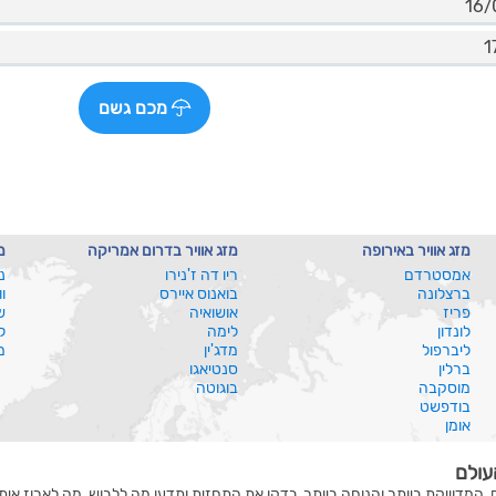
מכם גשם
מזג אוויר באירופה
מזג אוויר בדרום אמריקה
מ
אמסטרדם
ריו דה ז'נירו
נ
ברצלונה
בואנוס איירס
ו
פריז
אושואיה
ש
לונדון
לימה
ל
ליברפול
מדג'ין
מ
ברלין
סנטיאגו
מוסקבה
בוגוטה
בודפשט
אומן
עולם
, המדוייקת ביותר והנוחה ביותר, בדקו את התחזית ותדעו מה ללבוש, מה לארוז איתכ