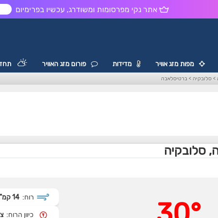
אתר נקי מפרסומות ומשודרג, עכשיו בפרימיום
ש
מפות מזג אוויר
מדידות
פורום מזג האוויר
תחזי
>
סלובקיה
>
ברטיסלאבה
, סלובקיה
רוח:
14 קמ"ש
30°
כיוון הרוח:
צפ