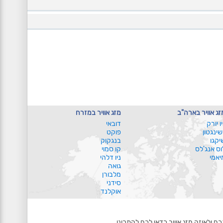
זג אוויר בארה"ב
מזג אוויר במזרח
יו יורק
דובאי
ושינגטון
פוקט
יקגו
בנגקוק
וס אנג'לס
קו סמוי
יאמי
ניו דלהי
גואה
מלבורן
סידני
אוקלנד
ם ולאיזה מזג אוויר כדאי לכם להתכונן.