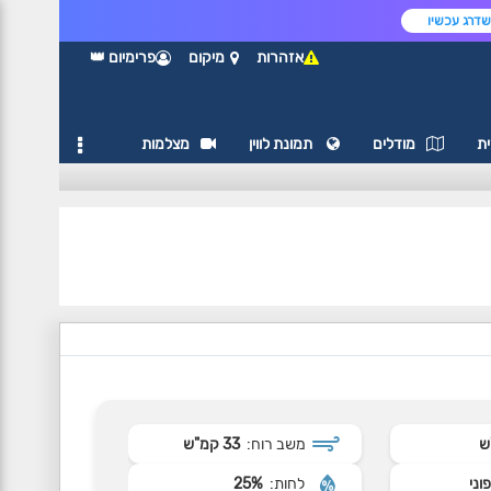
דרג עכשיו
אזהרות
מיקום
פרימיום 👑
ת
מודלים
תמונת לווין
מצלמות
משב רוח:
33 קמ"ש
וני
לחות:
25%