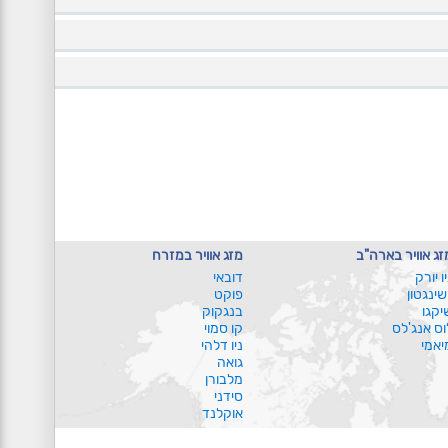
זג אוויר בארה"ב
מזג אוויר במזרח
יו יורק
דובאי
ושינגטון
פוקט
יקגו
בנגקוק
וס אנג'לס
קו סמוי
יאמי
ניו דלהי
גואה
מלבורן
סידני
אוקלנד