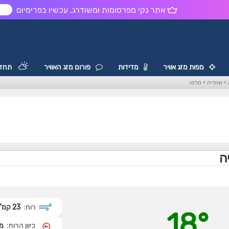
אתר נקי מפרסומות ומשודרג, עכשיו בפרימיום
ש
מפות מזג אוויר
מדידות
פורום מזג האוויר
תחזי
>
שוודיה
>
מלמו
ה
רוח:
23 קמ"ש
18°
כיוון הרוח:
מ