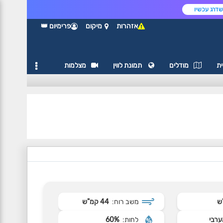
דרג עכשיו
אזהרות
מיקום
פרימיום 👑
ת
מודלים
תמונת לווין
מצלמות
משב רוח:
44 קמ"ש
ערבי
לחות:
60%