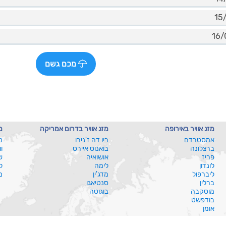
מכם גשם
מזג אוויר באירופה
מזג אוויר בדרום אמריקה
מ
אמסטרדם
ריו דה ז'נירו
נ
ברצלונה
בואנוס איירס
ו
פריז
אושואיה
ש
לונדון
לימה
ל
ליברפול
מדג'ין
מ
ברלין
סנטיאגו
מוסקבה
בוגוטה
בודפשט
אומן