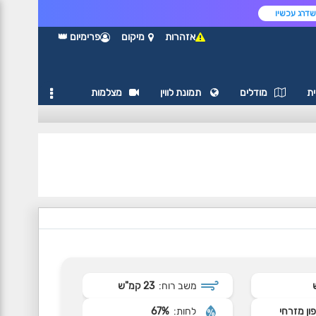
דרג עכשיו
אזהרות
מיקום
פרימיום 👑
ת
מודלים
תמונת לווין
מצלמות
משב רוח:
23 קמ"ש
ון מזרחי
לחות:
67%