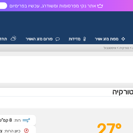
אתר נקי מפרסומות ומשודרג, עכשיו בפרימיום
ש
מפות מזג אוויר
מדידות
פורום מזג האוויר
תחזי
>
טורקיה
>
איסטנבול
טורקיה
רוח:
8 קמ"ש
27°
כיוון הרוח:
צפ