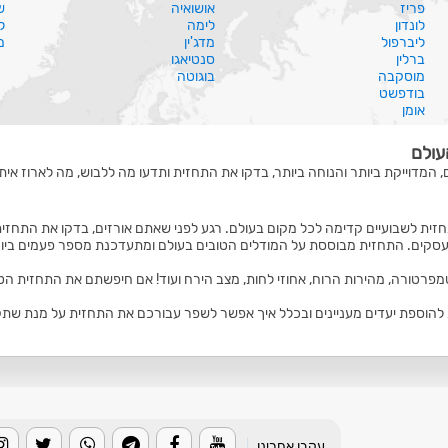
פריז
אושואיה
ש
לונדון
לימה
ל
ליברפול
מדג'ין
מ
ברלין
סנטיאגו
מוסקבה
בוגוטה
בודפשט
אומן
עולם
, המדוייקת ביותר והנוחה ביותר, בדקו את התחזית ותדעו מה ללבוש, מה לארוז איתכ
זית לשבועיים קדימה לכל מקום בעולם. רגע לפני שאתם אורזים, בדקו את התחזית
סקים. התחזית מבוססת על המודלים הטובים בעולם ומתעדכנת מספר פעמים ביום
טמפרטורה, מהירות הרוח, אחוזי לחות, מצב הירח ועוד! אם חיפשתם את התחזית הט
הוספת יעדים מעניינים ובכלל איך אפשר לשפר עבורכם את התחזית על מנת שתקבלו
עקבו אחרינו
|