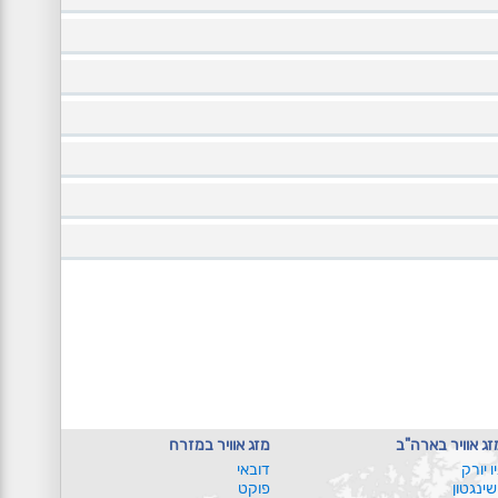
זג אוויר בארה"ב
מזג אוויר במזרח
יו יורק
דובאי
ושינגטון
פוקט