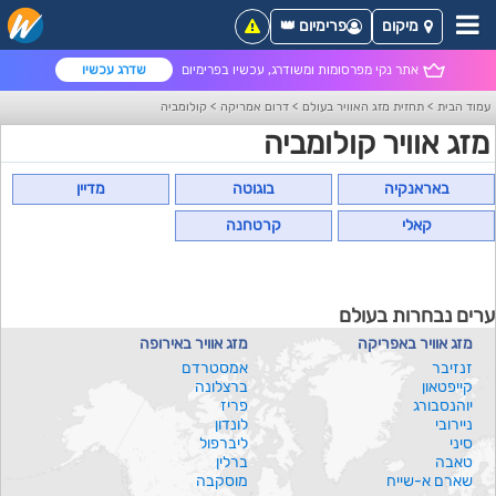
מיקום
פרימיום 👑
אתר נקי מפרסומות ומשודרג, עכשיו בפרימיום
שדרג עכשיו
עמוד הבית
>
תחזית מזג האוויר בעולם
>
דרום אמריקה
>
קולומביה
מזג אוויר קולומביה
באראנקיה
בוגוטה
מדיין
קאלי
קרטחנה
ערים נבחרות בעולם
מזג אוויר באפריקה
מזג אוויר באירופה
זנזיבר
אמסטרדם
קייפטאון
ברצלונה
יוהנסבורג
פריז
ניירובי
לונדון
סיני
ליברפול
טאבה
ברלין
שארם א-שייח
מוסקבה