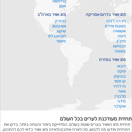
בודפשט
אומן
מזג אוויר בדרום אמריקה
מזג אוויר בארה"ב
ריו דה ז'נירו
ניו יורק
בואנוס איירס
וושינגטון
אושואיה
שיקגו
לימה
לוס אנג'לס
מדג'ין
מיאמי
סנטיאגו
בוגוטה
מזג אוויר במזרח
דובאי
פוקט
בנגקוק
קו סמוי
ניו דלהי
גואה
מלבורן
סידני
אוקלנד
תחזית מעודכנת לערים בכל העולם
תחזית מזג האוויר בערים שונות בעולם, המדוייקת ביותר והנוחה ביותר, בדקו את
התחזית ותדעו מה ללבוש, מה לארוז איתכם ולאיזה מזג אוויר כדאי לכם להתכונן.