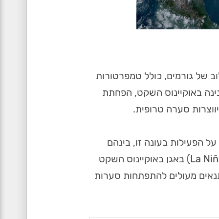
וב של גורמים, כולל טמפרטורות
נינה באוקיינוס ​​השקט, הפחתת
ווצרות סערה טרופית.
עים על הפעילות בעונה זו, בינהם
טמפרטורות אוקיינוס חמות (כמעט שיא באטלנטי), תנאי לה נינה (La Niña) באגן באוקיינוס השקט
תנאים מעולים להתפתחות סערות