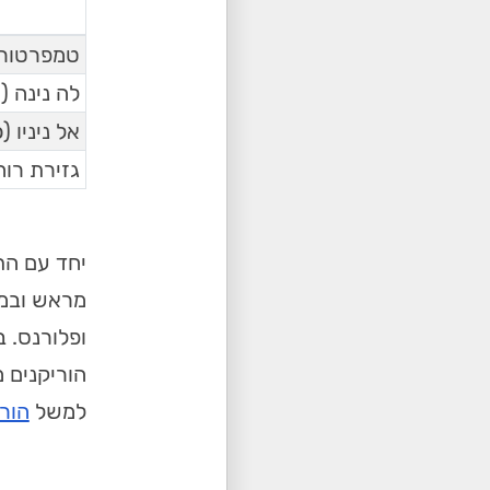
טמפרטורות
לה נינה (La Niña)
אל ניניו (El Niño)
גזירת רוח
יחד עם הת
ופלורנס. 
הוריקנים 
למשל
הורי