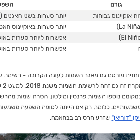
גורם
השפעה
 אוקיינוס גבוהות
יותר סערות בשני האגנים 
יותר סערות באוקיינוס האט
אפשרות ליותר סערות באוק
אפשרות ליותר סערות באוק
חזית פורסם גם מאגר השמות לעונה הקרובה - רשימת 
מרא
במקומם נוספו השמות פרנסין ומילטון. הסרת שמות מהר
משמעותיים. כלומר, רק אם הייתה לסופה השפעה משמעותית
קן "דוריאן"
שזרע הרס רב בבהאמה.