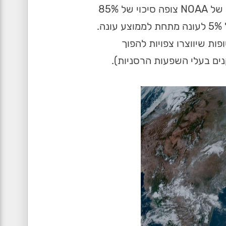
האטלנטי, שנמצא לחופיה המזרחיים של ארה"ב. התחזית הראשונית של NOAA צופה סיכוי של 85%
לעונה מעל הממוצע, סיכוי של 10% לעונה כמעט ממוצעת וסיכוי של 5% לעונה מתחת לממוצע עונה.
ידים כאשר המנהל מוסיף ואומר שבין 8 ל-13 מהסופות שיווצרו צפויות להפוך