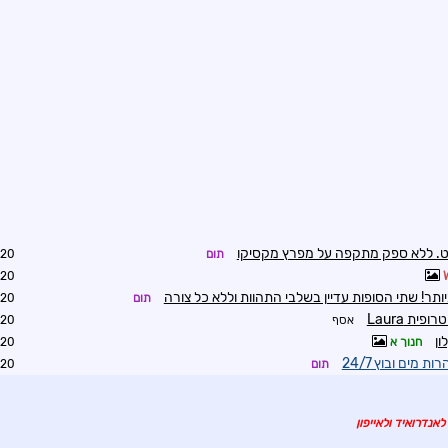
ט. ללא ספק מתקפה על מפרץ מקסיקו
תום
3:31
3:34
ם ביותר! שתי הסופות עדיין בשלבי התהוות וללא כל צורה
תום
3:49
אסף
7:05
ון
חנוך א
8:21
 מים ובוץ 24/7
תום
8:22
לאנדרואיד ולאייפון