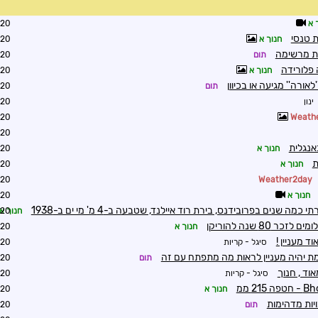
 א
8:25
 טנסי
חנוך א
1:43
זית מרשימה
תום
1:48
 פלורידה
חנוך א
2:07
לאורה'' מגיעה או בכיוון
תום
2:11
ינון
0:11
2:58
Weath
3:30
אנגלית
חנוך א
3:32
ת
חנוך א
3:35
3:37
Weather2day
חנוך א
3:43
חנוך א
3:55
כר 80 שנה להוריקן
חנוך א
4:03
ד מעניין !
סיגל - קריות
4:05
ת יהיה מעניין לראות מה מתפתח עם זה
תום
0:59
וד , חנוך
סיגל - קריות
1:39
חנוך א
1:12
יות מדהימות
תום
1:14