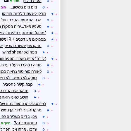
o
הערכת לווין
חנוך א
☼
o
מים מים בששון...
תום
☼
●
מרקו לא עתיד להיות הוריקן
☼
o
הנה התחזית, המרכז של הס
☼
●
מעניין מאד...יהיה מסקרן 
☼
●
"מרקו" מתחזק במהירות, צפוי
☼
●
מסלולים מעודכנים + IR משופר
☼
o
מרקו אכן יהפוך להוריקן 
☼
●
מפה של wind shear
☼
●
"לורה" עדיין בשלבי התפתחות, רו
☼
●
תודה רבה רבה על העדכונ
☼
o
לאורה סוף סוף נראית כמו
☼
o
דווקא לא ממש...לא רואי
☼
●
קצת קשה להסביר
☼
o
תראה את ההבדל
☼
●
חושב שאני רואה 
☼
●
לפי מסלוליהן המעודכנים של ''מ
☼
●
מרקו יהפוך להוריקן ממש 
☼
●
אכן, בדיוק מעליהם לפי ה
☼
o
התכוונת לזה?
חנוך א
☼
o
עדכון: מרקו אכן הפך לה
☼