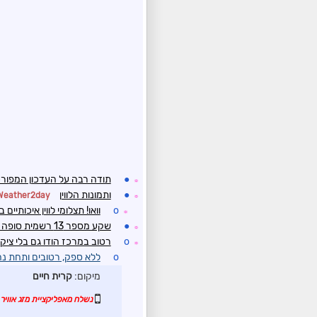
●
תודה רבה על העדכון המפור
☼
●
ותמונות הלווין
Weather2day
☼
o
וואו! תצלומי לווין איכותיי
☼
●
שקע מספר 13 רשמית סופה טרופית Laura
☼
o
רטוב במרכז הודו גם בלי ציקל
☼
o
ללא ספק, רטובים ותחת נהרות
מיקום:
קרית חיים
נשלח מאפליקציית מזג אוויר 