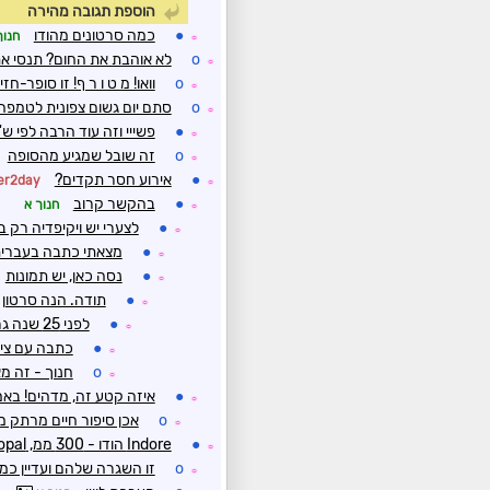
הוספת תגובה מהירה
●
כמה סרטונים מהודו
חנוך
☼
o
לא אוהבת את החום? תנסי את
☼
o
וואו! מ ט ו ר ף! זו סופר-ח
☼
o
סתם יום גשום צפונית לטמפה
☼
●
פשייי וזה עוד הרבה לפי ש''
☼
o
זה שובל שמגיע מהסופה
☼
●
אירוע חסר תקדים?
er2day
☼
●
בהקשר קרוב
חנוך א
☼
●
לצערי יש ויקיפדיה רק ב
☼
●
מצאתי כתבה בעברי
☼
●
נסה כאן, יש תמונות
☼
●
תודה. הנה סרטון
☼
●
לפני 25 שנה גרתי כמה שנים בפרובידנס, בירת רוד איילנד, שטבעה ב-4 מ' מי ים ב-1938
☼
●
כתבה עם צילומים לז
☼
o
חנוך - זה מאו
☼
●
איזה קטע זה, מדהים! באמ
☼
o
אכן סיפור חיים מרתק מא
☼
●
Indore הודו - 300 ממ, Bhopal - חטפה 215 ממ
☼
o
זו השגרה שלהם ועדיין כמו
☼