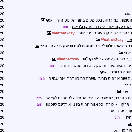
1:17
1:23
אסף
2:00
ופות יכול להיות בכל מקום בתוך הקונוס הזה
אסף
2:03
מאד לעקוב אחרי לאורה ומרקו ולראות
תום
2:04
 להפוך להוריקן מאוחר יותר היום
8:19
Weather2day
8:23
Weather2day
אבל כנראה יחלש לסופה טרופית לפני שיפגע ביבשה
אסף
8:45
אסף
8:47
חות בעוצמה של 65 קמ"ש
8:32
Weather2day
ים המפורטים והמושקעים. הם ממש בתחרות
תום
8:46
 סופה טרופית
אסף
8:51
ם שום צורה סיבובית, אשמח לתיקון דבריי אם שגויים
תום
9:01
אסף
9:27
אסף
9:31
את ההבדל, בתמונה הזו היא מתחילה להתכנס לעצמה
תום
9:33
רקו'' ו-''לורה'' כל אזור החוף בין ניו אורלינס ליוסטון
תום
8:30
עוד מעט
אסף
9:45
לווין
תום
0:04
0:10
וריקן
אסף
1:10