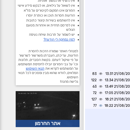
אין להציף או למשוך אותיות
אין לשאול על גילאים, או לבקש מידע אישי
הפורום אינו המקום לקיטורים על מז"א
הודעות חסרות תוכן או כותרת יוסרו
אין להשתמש בשירות קיצור כתובות
אין לפרסם תחזית או אזהרות מטעם
הגולש
יש לשמור על תרבות שיחה נעימה
למה נמחקה לי הודעה?
למנהלי האתר שמורה הזכות להסרת
הודעות, עריכתן, העברתן משרשור לשרשור
על פי שיקול דעתם. בקשת הסברים, תלונות
וכו' על גבי הפורום יובילו לחסימת המשתמש.
על המשתמש לקרוא את
תנאי השימוש
המלאים, לוודא שהוא מבין ומסכים לכל תנאי
83
21/08/2020 1
השימוש.
122
21/08/2020 1
גלישה מהנה!
63
21/08/2020 1
72
21/08/2020 1
127
21/08/2020 1
77
21/08/2020 1
אתר החרמון