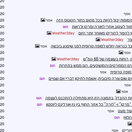
1:17
1:23
אסף
2:00
ופות יכול להיות בכל מקום בתוך הקונוס הזה
אסף
2:03
מאד לעקוב אחרי לאורה ומרקו ולראות
תום
2:04
 להפוך להוריקן מאוחר יותר היום
8:19
Weather2day
8:23
Weather2day
אבל כנראה יחלש לסופה טרופית לפני שיפגע ביבשה
אסף
8:45
אסף
8:47
חות בעוצמה של 65 קמ"ש
8:32
Weather2day
ים המפורטים והמושקעים. הם ממש בתחרות
תום
8:46
 סופה טרופית
אסף
8:51
ם שום צורה סיבובית, אשמח לתיקון דבריי אם שגויים
תום
9:01
אסף
9:27
אסף
9:31
את ההבדל, בתמונה הזו היא מתחילה להתכנס לעצמה
תום
9:33
רקו'' ו-''לורה'' כל אזור החוף בין ניו אורלינס ליוסטון
תום
8:30
עוד מעט
אסף
9:45
לווין
תום
0:04
0:10
וריקן
אסף
1:10