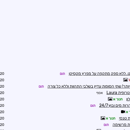
ט. ללא ספק מתקפה על מפרץ מקסיקו
תום
3:31
3:34
ם ביותר! שתי הסופות עדיין בשלבי התהוות וללא כל צורה
תום
3:49
אסף
7:05
ון
חנוך א
8:21
 מים ובוץ 24/7
תום
8:22
 א
8:25
 טנסי
חנוך א
1:43
זית מרשימה
תום
1:48