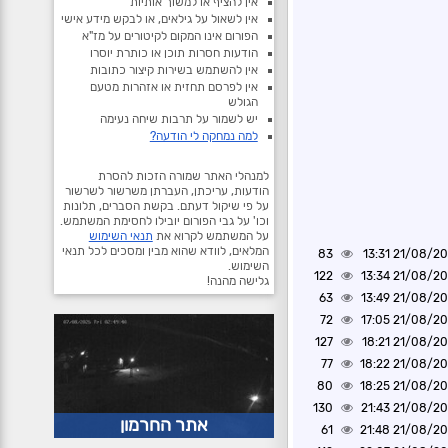
אין להציף או למשוך אותיות
אין לשאול על גילאים, או לבקש מידע אישי
הפורום אינו המקום לקיטורים על מז"א
הודעות חסרות תוכן או כותרת יוסרו
אין להשתמש בשירות קיצור כתובות
אין לפרסם תחזית או אזהרות מטעם
הגולש
יש לשמור על תרבות שיחה נעימה
למה נמחקה לי הודעה?
למנהלי האתר שמורה הזכות להסרת
הודעות, עריכתן, העברתן משרשור לשרשור
על פי שיקול דעתם. בקשת הסברים, תלונות
וכו' על גבי הפורום יובילו לחסימת המשתמש.
על המשתמש לקרוא את
תנאי השימוש
המלאים, לוודא שהוא מבין ומסכים לכל תנאי
83
21/08/2020 1
השימוש.
122
21/08/2020 1
גלישה מהנה!
63
21/08/2020 1
72
21/08/2020 1
127
21/08/2020 1
77
21/08/2020 1
80
21/08/2020 1
130
21/08/2020 2
אתר החרמון
61
21/08/2020 2