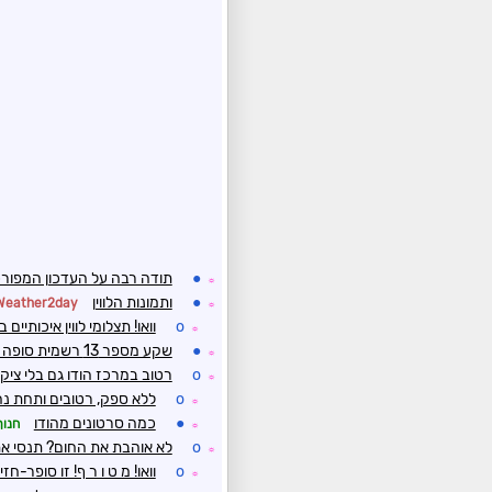
●
תודה רבה על העדכון המפור
☼
●
ותמונות הלווין
Weather2day
☼
o
וואו! תצלומי לווין איכותיי
☼
●
שקע מספר 13 רשמית סופה טרופית Laura
☼
o
רטוב במרכז הודו גם בלי ציקל
☼
o
ללא ספק, רטובים ותחת נהרות
☼
●
כמה סרטונים מהודו
חנוך
☼
o
לא אוהבת את החום? תנסי את
☼
o
וואו! מ ט ו ר ף! זו סופר-ח
☼