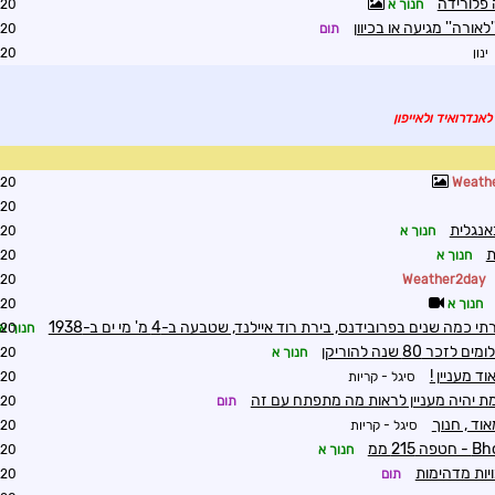
 פלורידה
חנוך א
2:07
לאורה'' מגיעה או בכיוון
תום
2:11
ינון
0:11
לאנדרואיד ולאייפון
2:58
Weath
3:30
אנגלית
חנוך א
3:32
ת
חנוך א
3:35
3:37
Weather2day
חנוך א
3:43
חנוך א
3:55
כר 80 שנה להוריקן
חנוך א
4:03
ד מעניין !
סיגל - קריות
4:05
ת יהיה מעניין לראות מה מתפתח עם זה
תום
0:59
וד , חנוך
סיגל - קריות
1:39
חנוך א
1:12
יות מדהימות
תום
1:14