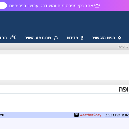
אתר נקי מפרסומות ומשודרג, עכשיו בפרימיום
ש
מפות מזג אוויר
מדידות
פורום מזג האוויר
תחזי
 מהסופה
ופה
וריקנים בדרך
3:21
Weather2day