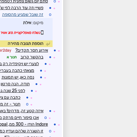
o
סתם יום גשום צפונית לטמפה
☼
●
פשייי וזה עוד הרבה לפי ש''
☼
o
זה שובל שמגיע מהסופה
מיקום:
אילת
נשלח מאפליקציית מזג אוויר 
הוספת תגובה מהירה
●
אירוע חסר תקדים?
er2day
☼
●
בהקשר קרוב
חנוך א
☼
●
לצערי יש ויקיפדיה רק ב
☼
●
מצאתי כתבה בעברי
☼
●
נסה כאן, יש תמונות
☼
●
תודה. הנה סרטון
☼
●
לפני 25 שנה גרתי כמה שנים בפרובידנס, בירת רוד איילנד, שטבעה ב-4 מ' מי ים ב-1938
☼
●
כתבה עם צילומים לז
☼
o
חנוך - זה מאו
☼
●
איזה קטע זה, מדהים! באמ
☼
o
אכן סיפור חיים מרתק מא
☼
●
Indore הודו - 300 ממ, Bhopal - חטפה 215 ממ
☼
o
זו השגרה שלהם ועדיין כמו
☼