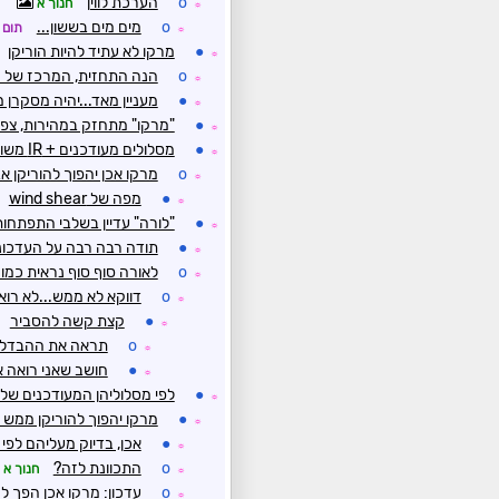
o
הערכת לווין
חנוך א
☼
o
מים מים בששון...
תום
☼
●
מרקו לא עתיד להיות הוריקן
☼
o
הנה התחזית, המרכז של הס
☼
●
מעניין מאד...יהיה מסקרן 
☼
●
"מרקו" מתחזק במהירות, צפוי
☼
●
מסלולים מעודכנים + IR משופר
☼
o
מרקו אכן יהפוך להוריקן 
☼
●
מפה של wind shear
☼
●
"לורה" עדיין בשלבי התפתחות, רו
☼
●
תודה רבה רבה על העדכונ
☼
o
לאורה סוף סוף נראית כמו
☼
o
דווקא לא ממש...לא רואי
☼
●
קצת קשה להסביר
☼
o
תראה את ההבדל
☼
●
חושב שאני רואה 
☼
●
לפי מסלוליהן המעודכנים של ''מ
☼
●
מרקו יהפוך להוריקן ממש 
☼
●
אכן, בדיוק מעליהם לפי ה
☼
o
התכוונת לזה?
חנוך א
☼
o
עדכון: מרקו אכן הפך לה
☼