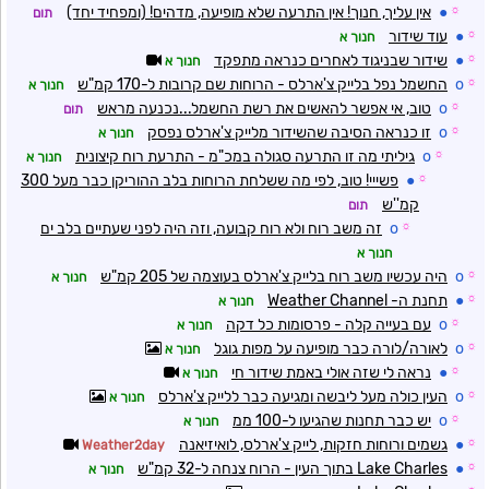
☼
●
אין עליך, חנוך! אין התרעה שלא מופיעה, מדהים! (ומפחיד יחד)
תום
☼
●
עוד שידור
חנוך א
☼
●
שידור שבניגוד לאחרים כנראה מתפקד
חנוך א
☼
o
החשמל נפל בלייק צ'ארלס - הרוחות שם קרובות ל-170 קמ"ש
חנוך א
☼
o
טוב, אי אפשר להאשים את רשת החשמל...נכנעה מראש
תום
☼
o
זו כנראה הסיבה שהשידור מלייק צ'ארלס נפסק
חנוך א
☼
o
גיליתי מה זו התרעה סגולה במכ"מ - התרעת רוח קיצונית
חנוך א
☼
●
פשייי! טוב, לפי מה ששלחת הרוחות בלב ההוריקן כבר מעל 300
קמ''ש
תום
☼
o
זה משב רוח ולא רוח קבועה, וזה היה לפני שעתיים בלב ים
חנוך א
☼
o
היה עכשיו משב רוח בלייק צ'ארלס בעוצמה של 205 קמ"ש
חנוך א
☼
●
תחנת ה- Weather Channel
חנוך א
☼
o
עם בעייה קלה - פרסומות כל דקה
חנוך א
☼
o
לאורה/לורה כבר מופיעה על מפות גוגל
חנוך א
☼
●
נראה לי שזה אולי באמת שידור חי
חנוך א
☼
o
העין כולה מעל ליבשה ומגיעה כבר ללייק צ'ארלס
חנוך א
☼
o
יש כבר תחנות שהגיעו ל-100 ממ
חנוך א
☼
●
גשמים ורוחות חזקות, לייק צ'ארלס, לואיזיאנה
Weather2day
☼
●
Lake Charles בתוך העין - הרוח צנחה ל-32 קמ"ש
חנוך א