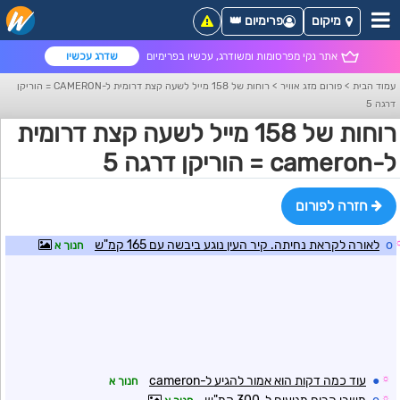
מיקום
פרימיום 👑
אתר נקי מפרסומות ומשודרג, עכשיו בפרימיום
שדרג עכשיו
עמוד הבית
>
פורום מזג אוויר
>
רוחות של 158 מייל לשעה קצת דרומית ל-CAMERON = הוריקן
דרגה 5
רוחות של 158 מייל לשעה קצת דרומית
ל-cameron = הוריקן דרגה 5
חזרה לפורום
o
לאורה לקראת נחיתה. קיר העין נוגע ביבשה עם 165 קמ"ש
חנוך א
☼
●
עוד כמה דקות הוא אמור להגיע ל-cameron
חנוך א
☼