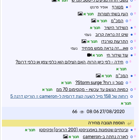
o
משבי הרוח מגיעים ל-300 קמ"ש
חנוך א
☼
●
מטורף
אופיר פרנקו
☼
o
העין בשתי תצורות
חנוך א
☼
o
המכ"מ
חנוך א
☼
●
השידור הישיר
חנוך א
☼
●
שיט זה נראה קרוב
נעמי
☼
o
התרעות טורנדו
חנוך א
☼
o
וואו...זה נראה ממש מפחיד
נעמי
☼
●
עוד שידור חי
חנוך א
☼
o
חידה - לפי כיוון הרוח, האם הצילום הוא כלפי צפון או כלפי דרום?
חנוך א
☼
●
המכ"מ
חנוך א
☼
o
סגול = רוח? Storm surge?
חנוך א
☼
o
כמויות הגשם עד עכשיו - מקסימום 70 ממ
חנוך א
o
רוחות של 158 מייל לשעה קצת דרומית ל-cameron = הוריקן דרגה 5
חנוך א
66
27/08/2020 08:06
הוספת תגובה מהירה
☼
●
ובינתיים שטפונות באפגניסטן (200 הרוגים) ופקיסטן
חנוך א
☼
o
לאורה נחתה ב-cameron
חנוך א