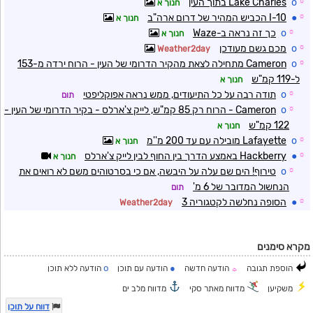
☼
o
Lake Charles בתוך העין
חנוך א
☼
●
I-10 הכביש המהיר של דרום ארה"ב
חנוך א
☼
o
כך זה נראה ב-Waze
חנוך א
☼
o
מכם גשם מעודכן
Weather2day
☼
o
Cameron מתחילה לצאת מהקיר הדרומי של העין - הרוח ירדה מ-153
ל-119 קמ"ש
חנוך א
☼
o
תודה רבה על כל התיעודים, ממש נראה אפוקליפטי
תום
☼
o
Cameron - הרוח רק 85 קמ"ש, לייק צ'ארלס - בקיר הדרומי של העין -
122 קמ"ש
חנוך א
☼
o
Lafayette מובילה עם עד 200 מ''מ
חנוך א
☼
●
Hackberry באמצע הדרך בין החוף לבין לייק צ'ארלס
חנוך א
☼
o
טירוף! הים שם עלה על היבשה, אם כי בסרטוהים משם לא רואים את
הנחשול המדובר של 6 מ'
תום
☼
●
הסופה נחלשה לקטגוריה 3
Weather2day
מקרא סימנים
o
●
הוספת תגובה
הודעה חדשה
הודעה עם תוכן
הודעה ללא תוכן
☼
משקיען
מדווח מאתר סקי
מדווח מלב ים
דווח על תוכן