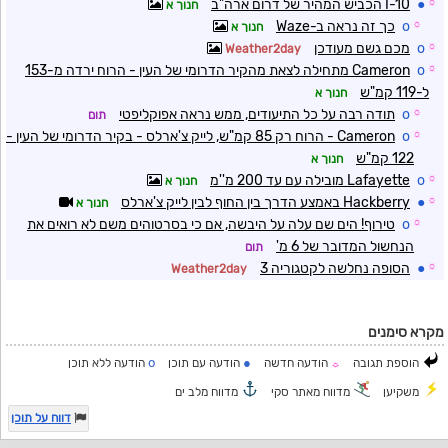
☼
●
I-10 הכביש המהיר של דרום ארה"ב
חנוך א
☼
o
כך זה נראה ב-Waze
חנוך א
☼
o
מכם גשם מעודכן
Weather2day
☼
o
Cameron מתחילה לצאת מהקיר הדרומי של העין - הרוח ירדה מ-153
ל-119 קמ"ש
חנוך א
☼
o
תודה רבה על כל התיעודים, ממש נראה אפוקליפטי
תום
☼
o
Cameron - הרוח רק 85 קמ"ש, לייק צ'ארלס - בקיר הדרומי של העין -
122 קמ"ש
חנוך א
☼
o
Lafayette מובילה עם עד 200 מ''מ
חנוך א
☼
●
Hackberry באמצע הדרך בין החוף לבין לייק צ'ארלס
חנוך א
☼
o
טירוף! הים שם עלה על היבשה, אם כי בסרטוהים משם לא רואים את
הנחשול המדובר של 6 מ'
תום
☼
●
הסופה נחלשה לקטגוריה 3
Weather2day
מקרא סימנים
o
●
הוספת תגובה
הודעה חדשה
הודעה עם תוכן
הודעה ללא תוכן
☼
משקיען
מדווח מאתר סקי
מדווח מלב ים
דווח על תוכן