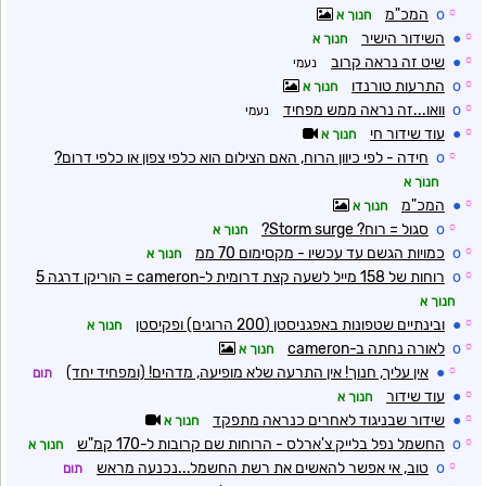
☼
o
המכ"מ
חנוך א
☼
●
השידור הישיר
חנוך א
☼
●
שיט זה נראה קרוב
נעמי
☼
o
התרעות טורנדו
חנוך א
☼
o
וואו...זה נראה ממש מפחיד
נעמי
☼
●
עוד שידור חי
חנוך א
☼
o
חידה - לפי כיוון הרוח, האם הצילום הוא כלפי צפון או כלפי דרום?
חנוך א
☼
●
המכ"מ
חנוך א
☼
o
סגול = רוח? Storm surge?
חנוך א
☼
o
כמויות הגשם עד עכשיו - מקסימום 70 ממ
חנוך א
☼
o
רוחות של 158 מייל לשעה קצת דרומית ל-cameron = הוריקן דרגה 5
חנוך א
☼
●
ובינתיים שטפונות באפגניסטן (200 הרוגים) ופקיסטן
חנוך א
☼
o
לאורה נחתה ב-cameron
חנוך א
☼
●
אין עליך, חנוך! אין התרעה שלא מופיעה, מדהים! (ומפחיד יחד)
תום
☼
●
עוד שידור
חנוך א
☼
●
שידור שבניגוד לאחרים כנראה מתפקד
חנוך א
☼
o
החשמל נפל בלייק צ'ארלס - הרוחות שם קרובות ל-170 קמ"ש
חנוך א
☼
o
טוב, אי אפשר להאשים את רשת החשמל...נכנעה מראש
תום