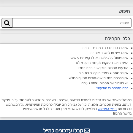
חיפוש
כללי הקהילה
אין לפרסם תכנים המפרים זכויות
אין להציף או למשוך אותיות
אין לשאול על גילאים, או לבקש מידע אישי
הפורום אינו המקום לקיטורים על מז"א
הודעות חסרות תוכן או כותרת יוסרו
אין להשתמש בשירות קיצור כתובות
אין לפרסם תחזית או אזהרות מטעם הגולש
יש לשמור על תרבות שיחה נעימה
למה נמחקה לי הודעה?
למנהלי האתר שמורה הזכות להסרת הודעות, עריכתן, העברתן משרשור לשרשור על פי שיקול
דעתם. בקשת הסברים, תלונות וכו' על גבי הפורום יובילו לחסימת המשתמש. על המשתמש
לקרוא את
תנאי השימוש
המלאים, לוודא שהוא מבין ומסכים לכל תנאי השימוש.
גלישה מהנה!
קבלו עדכונים למייל