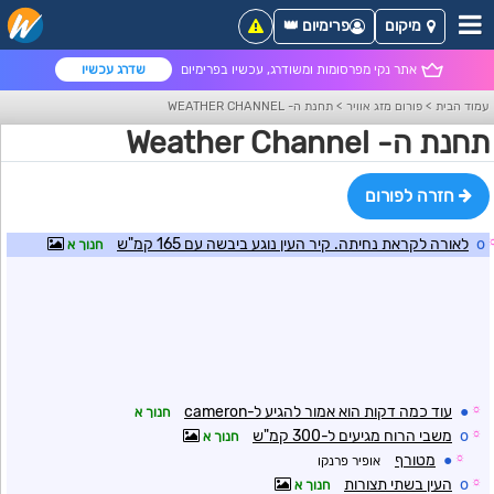
מיקום
פרימיום 👑
אתר נקי מפרסומות ומשודרג, עכשיו בפרימיום
שדרג עכשיו
עמוד הבית
>
פורום מזג אוויר
>
תחנת ה- WEATHER CHANNEL
תחנת ה- Weather Channel
חזרה לפורום
o
לאורה לקראת נחיתה. קיר העין נוגע ביבשה עם 165 קמ"ש
חנוך א
☼
●
עוד כמה דקות הוא אמור להגיע ל-cameron
חנוך א
☼
o
משבי הרוח מגיעים ל-300 קמ"ש
חנוך א
☼
●
מטורף
אופיר פרנקו
☼
o
העין בשתי תצורות
חנוך א