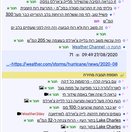
☼
o
זו כנראה הסיבה שהשידור מלייק צ'ארלס נפסק
חנוך א
☼
o
גיליתי מה זו התרעה סגולה במכ"מ - התרעת רוח קיצונית
חנוך א
☼
●
פשייי! טוב, לפי מה ששלחת הרוחות בלב ההוריקן כבר מעל 300
קמ''ש
תום
☼
o
זה משב רוח ולא רוח קבועה, וזה היה לפני שעתיים בלב ים
חנוך א
☼
o
היה עכשיו משב רוח בלייק צ'ארלס בעוצמה של 205 קמ"ש
חנוך א
●
תחנת ה- Weather Channel
חנוך א
71
27/08/2020 09:49
https://weather.com/storms/hurricane/news/2020-08-...
הוספת תגובה מהירה
☼
o
עם בעייה קלה - פרסומות כל דקה
חנוך א
☼
o
לאורה/לורה כבר מופיעה על מפות גוגל
חנוך א
☼
●
נראה לי שזה אולי באמת שידור חי
חנוך א
☼
o
העין כולה מעל ליבשה ומגיעה כבר ללייק צ'ארלס
חנוך א
☼
o
יש כבר תחנות שהגיעו ל-100 ממ
חנוך א
☼
●
גשמים ורוחות חזקות, לייק צ'ארלס, לואיזיאנה
Weather2day
☼
●
Lake Charles בתוך העין - הרוח צנחה ל-32 קמ"ש
חנוך א
☼
o
Lake Charles בתוך העין
חנוך א