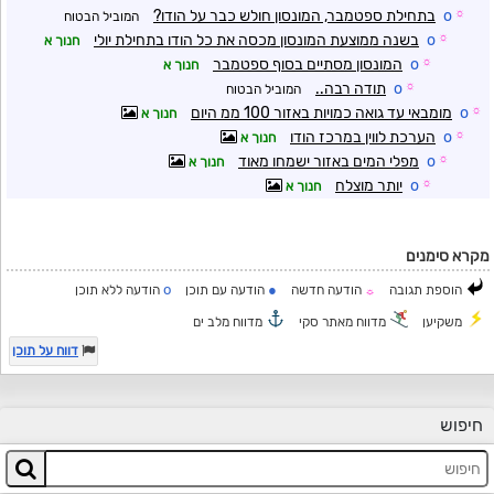
☼
o
בתחילת ספטמבר, המונסון חולש כבר על הודו?
המוביל הבטוח
☼
o
בשנה ממוצעת המונסון מכסה את כל הודו בתחילת יולי
חנוך א
☼
o
המונסון מסתיים בסוף ספטמבר
חנוך א
☼
o
תודה רבה..
המוביל הבטוח
☼
o
מומבאי עד גואה כמויות באזור 100 ממ היום
חנוך א
☼
o
הערכת לווין במרכז הודו
חנוך א
☼
o
מפלי המים באזור ישמחו מאוד
חנוך א
☼
o
יותר מוצלח
חנוך א
מקרא סימנים
o
●
הוספת תגובה
הודעה חדשה
הודעה עם תוכן
הודעה ללא תוכן
☼
משקיען
מדווח מאתר סקי
מדווח מלב ים
דווח על תוכן
חיפוש