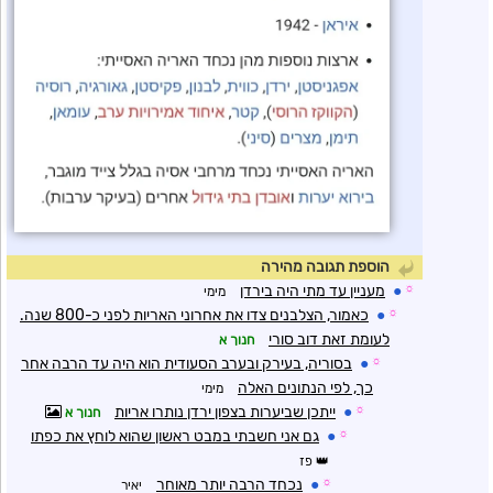
הוספת תגובה מהירה
☼
●
מעניין עד מתי היה בירדן
מימי
☼
●
כאמור, הצלבנים צדו את אחרוני האריות לפני כ-800 שנה.
לעומת זאת דוב סורי
חנוך א
☼
●
בסוריה, בעירק ובערב הסעודית הוא היה עד הרבה אחר
כך, לפי הנתונים האלה
מימי
☼
●
ייתכן שביערות בצפון ירדן נותרו אריות
חנוך א
☼
●
גם אני חשבתי במבט ראשון שהוא לוחץ את כפתו
פז
☼
●
נכחד הרבה יותר מאוחר
יאיר