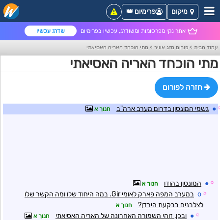
מיקום
פרימיום 👑
אתר נקי מפרסומות ומשודרג, עכשיו בפרימיום
שדרג עכשיו
עמוד הבית
>
פורום מזג אוויר
>
מתי הוכחד האריה האסיאתי
מתי הוכחד האריה האסיאתי
חזרה לפורום
●
גשמי המונסון בדרום מערב ארה"ב
חנוך א
☼
●
המונסון בהודו
חנוך א
☼
o
במערב המפה פארק לאומי Gir. במה היחוד שלו ומה הקשר שלו
לצלבנים בבקעת הירדן?
חנוך א
☼
●
ובכן, זוהי השמורה האחרונה של האריה האסיאתי
חנוך א