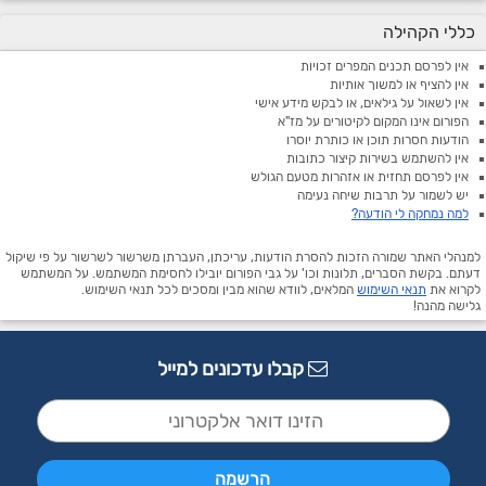
כללי הקהילה
אין לפרסם תכנים המפרים זכויות
אין להציף או למשוך אותיות
אין לשאול על גילאים, או לבקש מידע אישי
הפורום אינו המקום לקיטורים על מז"א
הודעות חסרות תוכן או כותרת יוסרו
אין להשתמש בשירות קיצור כתובות
אין לפרסם תחזית או אזהרות מטעם הגולש
יש לשמור על תרבות שיחה נעימה
למה נמחקה לי הודעה?
למנהלי האתר שמורה הזכות להסרת הודעות, עריכתן, העברתן משרשור לשרשור על פי שיקול
דעתם. בקשת הסברים, תלונות וכו' על גבי הפורום יובילו לחסימת המשתמש. על המשתמש
לקרוא את
תנאי השימוש
המלאים, לוודא שהוא מבין ומסכים לכל תנאי השימוש.
גלישה מהנה!
קבלו עדכונים למייל