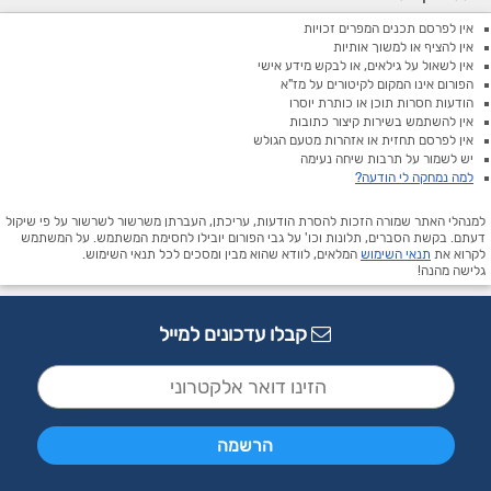
אין לפרסם תכנים המפרים זכויות
אין להציף או למשוך אותיות
אין לשאול על גילאים, או לבקש מידע אישי
הפורום אינו המקום לקיטורים על מז"א
הודעות חסרות תוכן או כותרת יוסרו
אין להשתמש בשירות קיצור כתובות
אין לפרסם תחזית או אזהרות מטעם הגולש
יש לשמור על תרבות שיחה נעימה
למה נמחקה לי הודעה?
למנהלי האתר שמורה הזכות להסרת הודעות, עריכתן, העברתן משרשור לשרשור על פי שיקול
דעתם. בקשת הסברים, תלונות וכו' על גבי הפורום יובילו לחסימת המשתמש. על המשתמש
לקרוא את
תנאי השימוש
המלאים, לוודא שהוא מבין ומסכים לכל תנאי השימוש.
גלישה מהנה!
קבלו עדכונים למייל