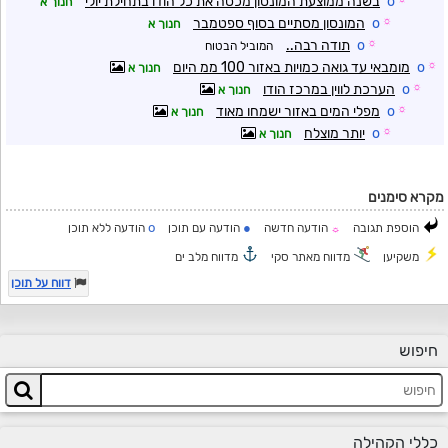
o
בשנה ממוצעת המונסון מכסה את כל הודו בתחילת יולי
חנוך א
☼
o
המונסון מסתיים בסוף ספטמבר
חנוך א
☼
o
תודה רבה..
המוביל הבטוח
☼
o
מומבאי עד גואה כמויות באזור 100 ממ היום
חנוך א
☼
o
הערכת לווין במרכז הודו
חנוך א
☼
o
מפלי המים באזור ישמחו מאוד
חנוך א
☼
o
יותר מוצלח
חנוך א
מקרא סימנים
o
●
הוספת תגובה
הודעה חדשה
הודעה עם תוכן
הודעה ללא תוכן
☼
משקיען
מדווח מאתר סקי
מדווח מלב ים
דווח על תוכן
חיפוש
כללי הקהילה