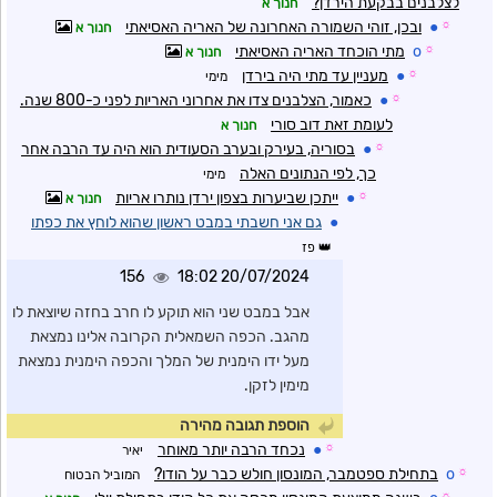
לצלבנים בבקעת הירדן?
חנוך א
☼
●
ובכן, זוהי השמורה האחרונה של האריה האסיאתי
חנוך א
☼
o
מתי הוכחד האריה האסיאתי
חנוך א
☼
●
מעניין עד מתי היה בירדן
מימי
☼
●
כאמור, הצלבנים צדו את אחרוני האריות לפני כ-800 שנה.
לעומת זאת דוב סורי
חנוך א
☼
●
בסוריה, בעירק ובערב הסעודית הוא היה עד הרבה אחר
כך, לפי הנתונים האלה
מימי
☼
●
ייתכן שביערות בצפון ירדן נותרו אריות
חנוך א
●
גם אני חשבתי במבט ראשון שהוא לוחץ את כפתו
פז
156
20/07/2024 18:02
אבל במבט שני הוא תוקע לו חרב בחזה שיוצאת לו
מהגב. הכפה השמאלית הקרובה אלינו נמצאת
מעל ידו הימנית של המלך והכפה הימנית נמצאת
מימין לזקן.
הוספת תגובה מהירה
☼
●
נכחד הרבה יותר מאוחר
יאיר
☼
o
בתחילת ספטמבר, המונסון חולש כבר על הודו?
המוביל הבטוח
☼