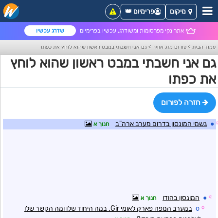
מיקום
פרימיום 👑
אתר נקי מפרסומות ומשודרג, עכשיו בפרימיום
שדרג עכשיו
עמוד הבית
>
פורום מזג אוויר
>
גם אני חשבתי במבט ראשון שהוא לוחץ את כפתו
גם אני חשבתי במבט ראשון שהוא לוחץ
את כפתו
חזרה לפורום
●
גשמי המונסון בדרום מערב ארה"ב
חנוך א
☼
●
המונסון בהודו
חנוך א
☼
o
במערב המפה פארק לאומי Gir. במה היחוד שלו ומה הקשר שלו