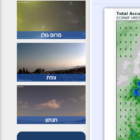
מרום גולן
צפת
חנתון