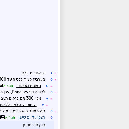
●
יש אזורים
גיא
☼
o
מערבית לעיר ולנסיה עד 100 ממ היום, עד 200 ממ השבוע
☼
o
תמונות מהאזור
חנוך א
☼
o
לסופה קוראים Dana, ואכן ברד ירד בדרום ספרד
☼
●
אכן, 300 ממ ונזקים רציניים
☼
●
הדיווח הזה לא כולל א
☼
o
מה שמוזר הוא שלפני כמה ימים פגע צ
☼
o
הצפי עד יום שישי
חנוך א
מיקום:
רמת גן