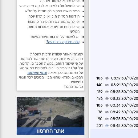
אין להציף או למשוך אותיות
אין לשאול על גילאים, או לבקש מידע אישי
הפורום אינו המקום לקיטורים על מז"א
הודעות חסרות תוכן או כותרת יוסרו
אין להשתמש בשירות קיצור כתובות
אין לפרסם תחזית או אזהרות מטעם
הגולש
יש לשמור על תרבות שיחה נעימה
למה נמחקה לי הודעה?
למנהלי האתר שמורה הזכות להסרת
הודעות, עריכתן, העברתן משרשור לשרשור
על פי שיקול דעתם. בקשת הסברים, תלונות
וכו' על גבי הפורום יובילו לחסימת המשתמש.
על המשתמש לקרוא את
תנאי השימוש
המלאים, לוודא שהוא מבין ומסכים לכל תנאי
103
30/10/2024 0
השימוש.
140
30/10/2024 0
גלישה מהנה!
159
30/10/2024 0
176
30/10/2024 0
103
30/10/2024 0
78
30/10/2024 0
90
30/10/2024 0
201
30/10/2024 0
אתר החרמון