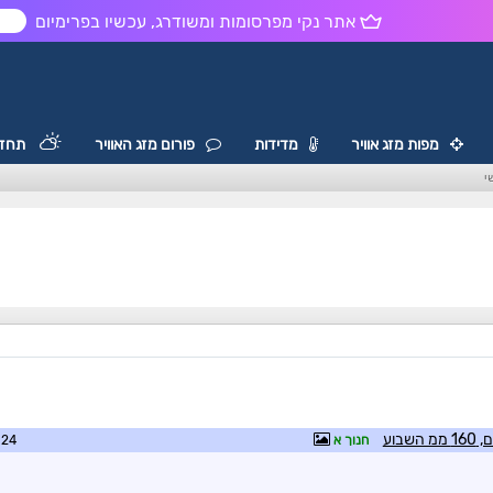
אתר נקי מפרסומות ומשודרג, עכשיו בפרימיום
ש
מפות מזג אוויר
מדידות
פורום מזג האוויר
תחזי
י
חנוך א
8:08