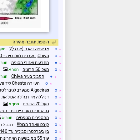
הוספת תגובה מהירה
o
אז איפה דאנה (איבגי)?
חנוך
☼
o
Chiva, מערבית לוולנסיה - 320 ממ ב-4.5 שעות
☼
●
התרעות ואזורי הסופה
חנוך 
☼
o
מעל 50 הרוגים
חנוך א
☼
●
המבול בעיר Chiva
חנוך 
☼
o
העיירה Cheste ליד Chiva
☼
o
Algeciras ממערב לגיברלטר עם 150 ממ היום
☼
o
דנה'לה אוי דנה'לה אכול את 
☼
o
מעל 70 הרוגים
חנוך א
☼
o
גם אזורים מערביים יותר הגיעו ל-100 ממ
☼
o
המספרים מטפסים
חנוך א
☼
o
קיבלו וואחד מבול!!!
המוביל ה
☼
o
בין גיברלטר וסביליה עד 140 ממ היום
☼
o
עוד 55 ממ בשעות האחרונות מערבית לגיברלטר
☼