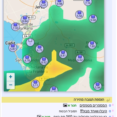
הוספת תגובה מהירה
☼
o
המספרים מטפסים
חנוך א
☼
o
קיבלו וואחד מבול!!!
המוביל הבטוח
☼
o
בין גיברלטר וסביליה עד 140 ממ היום