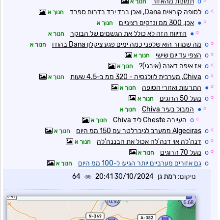
☼
o
תמונות מהאזור
חנוך א
☼
o
לסופה קוראים Dana, ואכן ברד ירד בדרום ספרד
חנוך א
☼
●
אכן, 300 ממ ונזקים רציניים
חנוך א
☼
●
הדיווח הזה לא כולל את הגשמים של הבוקר
חנוך א
☼
o
מה שמוזר הוא שלפני כמה ימים פגע ציקלון Dana בהודו
חנוך א
☼
o
הצפי עד יום שישי
חנוך א
☼
o
אז איפה דאנה (איבגי)?
חנוך א
☼
o
Chiva, מערבית לוולנסיה - 320 ממ ב-4.5 שעות
חנוך א
☼
●
התרעות ואזורי הסופה
חנוך א
☼
o
מעל 50 הרוגים
חנוך א
☼
●
המבול בעיר Chiva
חנוך א
☼
o
העיירה Cheste ליד Chiva
חנוך א
☼
o
Algeciras ממערב לגיברלטר עם 150 ממ היום
חנוך א
☼
o
דנה'לה אוי דנה'לה אכול את הבננה'לה
חנוך א
☼
o
מעל 70 הרוגים
חנוך א
o
גם אזורים מערביים יותר הגיעו ל-100 ממ היום
חנוך א
מיקום:
רמת גן
30/10/2024 20:41
64