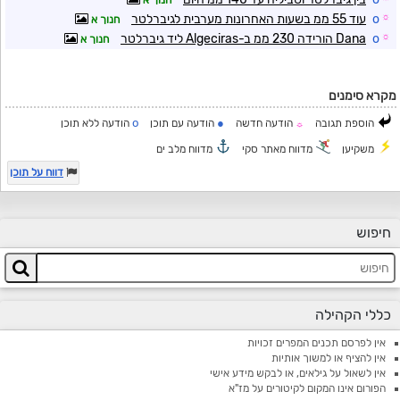
חנוך א
☼
o
עוד 55 ממ בשעות האחרונות מערבית לגיברלטר
חנוך א
☼
o
Dana הורידה 230 ממ ב-Algeciras ליד גיברלטר
חנוך א
מקרא סימנים
o
●
הוספת תגובה
הודעה חדשה
הודעה עם תוכן
הודעה ללא תוכן
☼
משקיען
מדווח מאתר סקי
מדווח מלב ים
דווח על תוכן
חיפוש
כללי הקהילה
אין לפרסם תכנים המפרים זכויות
אין להציף או למשוך אותיות
אין לשאול על גילאים, או לבקש מידע אישי
הפורום אינו המקום לקיטורים על מז"א