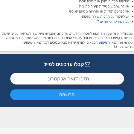
הודעות חסרות תוכן או כותרת יוסרו
אין להשתמש בשירות קיצור כתובות
אין לפרסם תחזית או אזהרות מטעם הגולש
יש לשמור על תרבות שיחה נעימה
למה נמחקה לי הודעה?
למנהלי האתר שמורה הזכות להסרת הודעות, עריכתן, העברתן משרשור לשרשור על פי שיקול
דעתם. בקשת הסברים, תלונות וכו' על גבי הפורום יובילו לחסימת המשתמש. על המשתמש
לקרוא את
תנאי השימוש
המלאים, לוודא שהוא מבין ומסכים לכל תנאי השימוש.
גלישה מהנה!
קבלו עדכונים למייל