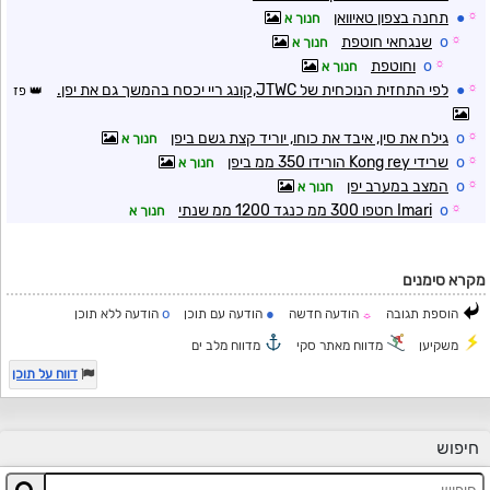
☼
●
תחנה בצפון טאיוואן
חנוך א
☼
o
שנגחאי חוטפת
חנוך א
☼
o
וחוטפת
חנוך א
☼
●
לפי התחזית הנוכחית של JTWC,קונג ריי יכסח בהמשך גם את יפן.
פז
☼
o
גילח את סין, איבד את כוחו, יוריד קצת גשם ביפן
חנוך א
☼
o
שרידי Kong rey הורידו 350 ממ ביפן
חנוך א
☼
o
המצב במערב יפן
חנוך א
☼
o
Imari חטפו 300 ממ כנגד 1200 ממ שנתי
חנוך א
מקרא סימנים
o
●
הוספת תגובה
הודעה חדשה
הודעה עם תוכן
הודעה ללא תוכן
☼
משקיען
מדווח מאתר סקי
מדווח מלב ים
דווח על תוכן
חיפוש