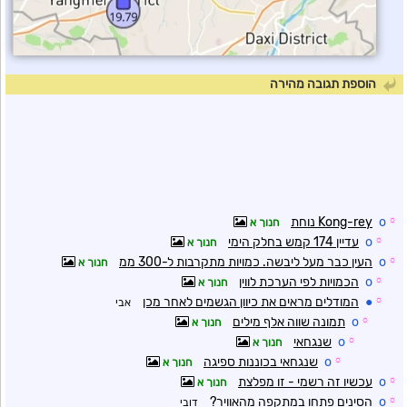
הוספת תגובה מהירה
☼
o
Kong-rey נוחת
חנוך א
☼
o
עדיין 174 קמש בחלק הימי
חנוך א
☼
o
העין כבר מעל ליבשה. כמויות מתקרבות ל-300 ממ
חנוך א
☼
o
הכמויות לפי הערכת לווין
חנוך א
☼
●
המודלים מראים את כיוון הגשמים לאחר מכן
אבי
☼
o
תמונה שווה אלף מילים
חנוך א
☼
o
שנגחאי
חנוך א
☼
o
שנגחאי בכוננות ספיגה
חנוך א
☼
o
עכשיו זה רשמי - זו מפלצת
חנוך א
☼
o
הסינים פתחו במתקפה מהאוויר?
דובי