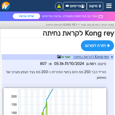
מיקום
פרימיום 👑
אתר נקי מפרסומות ומשודרג, עכשיו בפרימיום
שדרג עכשיו
עמוד הבית
>
פורום מזג אוויר
>
KONG REY לקראת נחיתה
Kong rey לקראת נחיתה
חזרה לפורום
●
Kong rey לקראת נחיתה
חנוך א
מיקום:
רמת גן
31/10/2024 05:36
807
הוריד כבר 250 ממ היום בחוף המזרחי, ו-200 ממ בצד הצפון מערבי של
טאיוואן