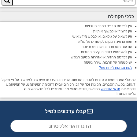
כללי הקהילה
אין לפרסם תכנים המפרים זכויות
אין להציף או למשוך אותיות
אין לשאול על גילאים, או לבקש מידע אישי
הפורום אינו המקום לקיטורים על מז"א
הודעות חסרות תוכן או כותרת יוסרו
אין להשתמש בשירות קיצור כתובות
אין לפרסם תחזית או אזהרות מטעם הגולש
יש לשמור על תרבות שיחה נעימה
למה נמחקה לי הודעה?
למנהלי האתר שמורה הזכות להסרת הודעות, עריכתן, העברתן משרשור לשרשור על פי שיקול
דעתם. בקשת הסברים, תלונות וכו' על גבי הפורום יובילו לחסימת המשתמש. על המשתמש
לקרוא את
תנאי השימוש
המלאים, לוודא שהוא מבין ומסכים לכל תנאי השימוש.
גלישה מהנה!
קבלו עדכונים למייל