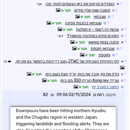
☼
●
המודלים מראים את כיוון הגשמים לאחר מכן
אבי
☼
o
תמונה שווה אלף מילים
חנוך א
☼
o
שנגחאי
חנוך א
☼
o
שנגחאי בכוננות ספיגה
חנוך א
☼
o
עכשיו זה רשמי - זו מפלצת
חנוך א
☼
o
הסינים פתחו במתקפה מהאוויר?
דובי
☼
●
תחנה בצפון טאיוואן
חנוך א
☼
o
שנגחאי חוטפת
חנוך א
☼
o
וחוטפת
חנוך א
☼
●
לפי התחזית הנוכחית של JTWC,קונג ריי יכסח בהמשך גם את יפן.
פז
☼
o
גילח את סין, איבד את כוחו, יוריד קצת גשם ביפן
חנוך א
☼
o
שרידי Kong rey הורידו 350 ממ ביפן
חנוך א
o
המצב במערב יפן
חנוך א
מיקום:
רמת גן
02/11/2024 09:06
82