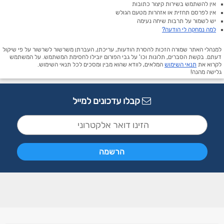
אין להשתמש בשירות קיצור כתובות
אין לפרסם תחזית או אזהרות מטעם הגולש
יש לשמור על תרבות שיחה נעימה
למה נמחקה לי הודעה?
למנהלי האתר שמורה הזכות להסרת הודעות, עריכתן, העברתן משרשור לשרשור על פי שיקול
דעתם. בקשת הסברים, תלונות וכו' על גבי הפורום יובילו לחסימת המשתמש. על המשתמש
לקרוא את
תנאי השימוש
המלאים, לוודא שהוא מבין ומסכים לכל תנאי השימוש.
גלישה מהנה!
קבלו עדכונים למייל