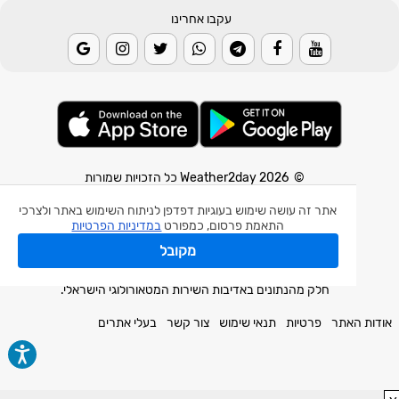
עקבו אחרינו
© 2026 Weather2day כל הזכויות שמורות
אתר זה עושה שימוש בעוגיות דפדפן לניתוח השימוש באתר ולצרכי
אפליקצית מזג אוויר
התאמת פרסום, כמפורט
במדיניות הפרטיות
אפליקצית רעידת אדמה
מקובל
אפליקצית מכ"ם גשם
חלק מהנתונים באדיבות השירות המטאורולוגי הישראלי.
אודות האתר
פרטיות
תנאי שימוש
צור קשר
בעלי אתרים