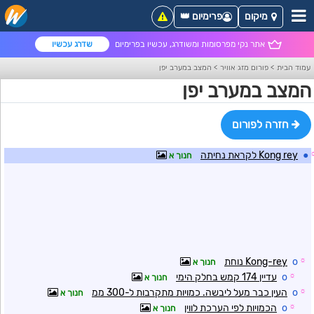
מיקום
פרימיום 👑
אתר נקי מפרסומות ומשודרג, עכשיו בפרימיום
שדרג עכשיו
עמוד הבית
>
פורום מזג אוויר
>
המצב במערב יפן
המצב במערב יפן
חזרה לפורום
●
Kong rey לקראת נחיתה
חנוך א
☼
o
Kong-rey נוחת
חנוך א
☼
o
עדיין 174 קמש בחלק הימי
חנוך א
☼
o
העין כבר מעל ליבשה. כמויות מתקרבות ל-300 ממ
חנוך א
☼
o
הכמויות לפי הערכת לווין
חנוך א