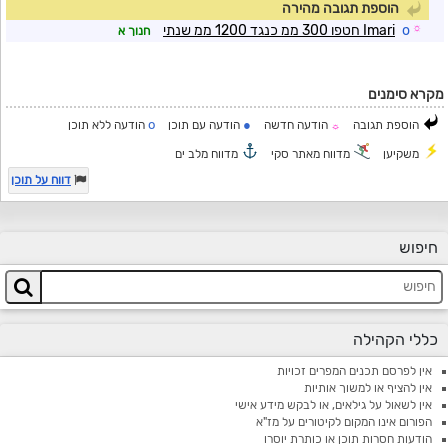
הוספת תגובה מהירה
☼
o
Imari חטפו 300 ממ כנגד 1200 ממ שנתי
חנוך א
מקרא סימנים
o
●
הוספת תגובה
הודעה חדשה
הודעה עם תוכן
הודעה ללא תוכן
☼
משקיען
מדווח מאתר סקי
מדווח מלב ים
דווח על תוכן
חיפוש
כללי הקהילה
אין לפרסם תכנים המפרים זכויות
אין להציף או למשוך אותיות
אין לשאול על גילאים, או לבקש מידע אישי
הפורום אינו המקום לקיטורים על מז"א
הודעות חסרות תוכן או כותרת יוסרו