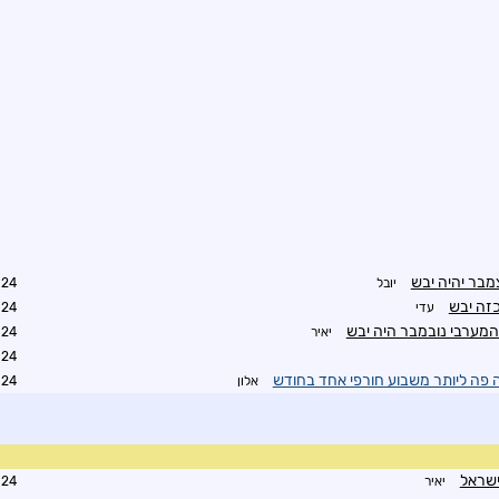
בר יהיה יבש
יובל
9:39
כזה יבש
עדי
1:19
המערבי נובמבר היה יבש
יאיר
1:56
4:42
 פה ליותר משבוע חורפי אחד בחודש
אלון
2:10
ישראל
יאיר
2:19