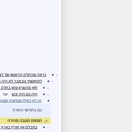
●
נראה שהחלק הראשון של דצמ
☼
●
לתחושתי נובמבר לא היה 
☼
●
חוץ מהשרון צפון בחלק 
☼
●
היה גם היה יבש
יובל
☼
●
זה לא כאילו שמישהו מצפה
גם בחודשי החורף.
הוספת תגובה מהירה
●
בתכלס אין חורף בארץ 
☼