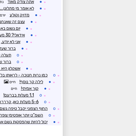
●
אתה צודק מאוד
נת
☼
●
לא אומר מי מתלונן...
☼
●
מדויק וקולע
יורם
☼
●
עצם זה שאנחנ
☼
●
יום גשום בא
☼
●
אידאלי? 30 מעלות עםצ80 לחות 3 חודשים זה אידאלי?
☼
●
אני לא יודע.
☼
●
ברור שעדי
☼
o
תעלה לירושלים,
☼
o
ברור שע
☼
●
אשקלון היא 
☼
o
כמו נרות חנוכה - לראותו בל
☼
●
לילה קר נוסף!
חיים
☼
●
קור אמיתי!
חיים
☼
o
1.1 מעלות בברעם!
☼
o
5-6 מעלות כאן, קרררר
☼
o
החוף הצפוני יקבל טיפה גשם 
☼
o
השמ"ט יותר אופטימי צופה 14 ממ לחיפ
☼
●
יכול להיות שהפסקות גשם אר
☼