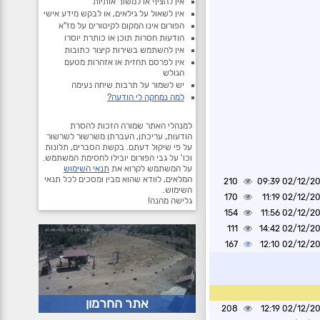
אין להציף או למשוך אותיות
אין לשאול על גילאים, או לבקש מידע אישי
הפורום אינו המקום לקיטורים על מז"א
הודעות חסרות תוכן או כותרת יוסרו
אין להשתמש בשירות קיצור כתובות
אין לפרסם תחזית או אזהרות מטעם
הגולש
יש לשמור על תרבות שיחה נעימה
למה נמחקה לי הודעה?
למנהלי האתר שמורה הזכות להסרת
הודעות, עריכתן, העברתן משרשור לשרשור
על פי שיקול דעתם. בקשת הסברים, תלונות
וכו' על גבי הפורום יובילו לחסימת המשתמש.
על המשתמש לקרוא את
תנאי השימוש
המלאים, לוודא שהוא מבין ומסכים לכל תנאי
210
02/12/2024 0
השימוש.
170
02/12/2024 1
גלישה מהנה!
154
02/12/2024 1
111
02/12/2024 1
167
02/12/2024 1
אתר החרמון
208
02/12/2024 1