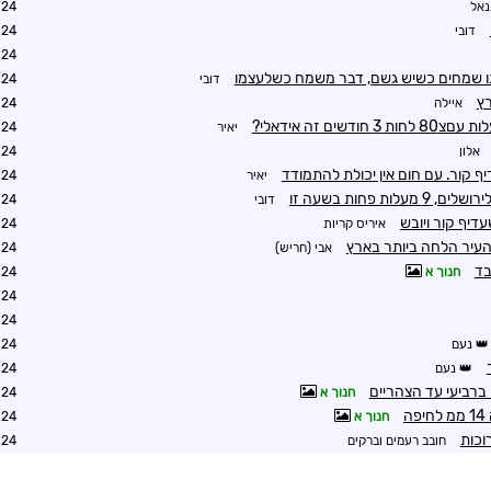
נאל
3:29
דובי
4:38
5:00
ו שמחים כשיש גשם, דבר משמח כשלעצמו
דובי
5:27
רץ
איילה
1:20
יאיר
5:31
אלון
6:11
ף קור. עם חום אין יכולת להתמודד
יאיר
8:13
 9 מעלות פחות בשעה זו
דובי
9:43
דיף קור ויובש
איריס קריות
3:54
העיר הלחה ביותר בארץ
אבי (חריש)
3:14
בד
חנוך א
2:17
2:42
2:46
נעם
7:08
נעם
6:21
ברביעי עד הצהריים
חנוך א
3:00
ה
חנוך א
3:03
וכות
חובב רעמים וברקים
8:15