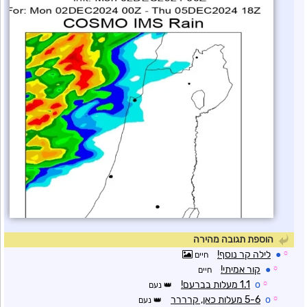
הוספת תגובה מהירה
☼
●
לילה קר נוסף!
חיים
☼
●
קור אמיתי!
חיים
☼
o
1.1 מעלות בברעם!
נעם
☼
o
5-6 מעלות כאן, קרררר
נעם