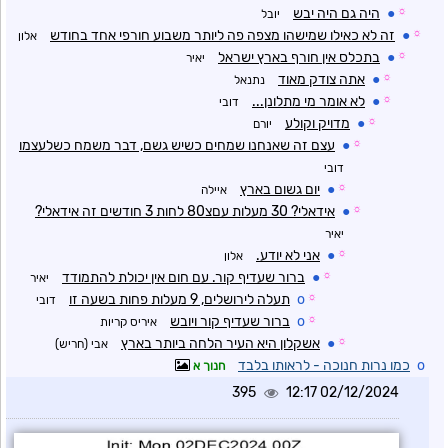
☼
●
היה גם היה יבש
יובל
☼
●
זה לא כאילו שמישהו מצפה פה ליותר משבוע חורפי אחד בחודש
אלון
☼
●
בתכלס אין חורף בארץ ישראל
יאיר
☼
●
אתה צודק מאוד
נתנאל
☼
●
לא אומר מי מתלונן...
דובי
☼
●
מדויק וקולע
יורם
☼
●
עצם זה שאנחנו שמחים כשיש גשם, דבר משמח כשלעצמו
דובי
☼
●
יום גשום בארץ
איילה
☼
●
אידאלי? 30 מעלות עםצ80 לחות 3 חודשים זה אידאלי?
יאיר
☼
●
אני לא יודע.
אלון
☼
●
ברור שעדיף קור. עם חום אין יכולת להתמודד
יאיר
☼
o
תעלה לירושלים, 9 מעלות פחות בשעה זו
דובי
☼
o
ברור שעדיף קור ויובש
איריס קריות
☼
●
אשקלון היא העיר הלחה ביותר בארץ
אבי (חריש)
o
כמו נרות חנוכה - לראותו בלבד
חנוך א
395
02/12/2024 12:17