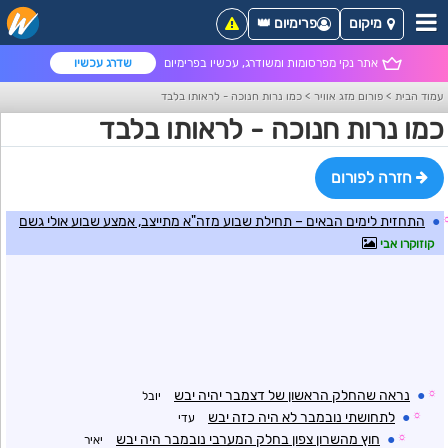
מיקום
פרימיום 👑
אתר נקי מפרסומות ומשודרג, עכשיו בפרימיום
שדרג עכשיו
עמוד הבית
>
פורום מזג אוויר
>
כמו נרות חנוכה - לראותו בלבד
כמו נרות חנוכה - לראותו בלבד
חזרה לפורום
●
התחזית לימים הבאים – תחילת שבוע מזה"א מתייצב, אמצע שבוע אולי גשם
קוזוקרו אבי
☼
●
נראה שהחלק הראשון של דצמבר יהיה יבש
יובל
☼
●
לתחושתי נובמבר לא היה כזה יבש
עדי
☼
●
חוץ מהשרון צפון בחלק המערבי נובמבר היה יבש
יאיר