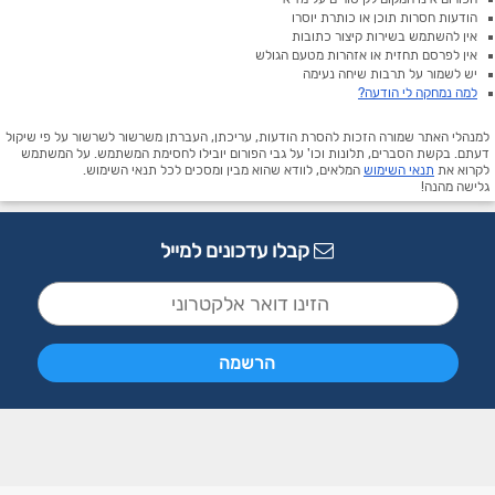
הודעות חסרות תוכן או כותרת יוסרו
אין להשתמש בשירות קיצור כתובות
אין לפרסם תחזית או אזהרות מטעם הגולש
יש לשמור על תרבות שיחה נעימה
למה נמחקה לי הודעה?
למנהלי האתר שמורה הזכות להסרת הודעות, עריכתן, העברתן משרשור לשרשור על פי שיקול
דעתם. בקשת הסברים, תלונות וכו' על גבי הפורום יובילו לחסימת המשתמש. על המשתמש
לקרוא את
תנאי השימוש
המלאים, לוודא שהוא מבין ומסכים לכל תנאי השימוש.
גלישה מהנה!
קבלו עדכונים למייל