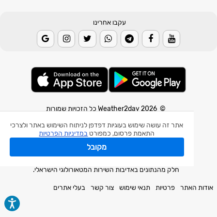
עקבו אחרינו
© 2026 Weather2day כל הזכויות שמורות
אתר זה עושה שימוש בעוגיות דפדפן לניתוח השימוש באתר ולצרכי
אפליקצית מזג אוויר
התאמת פרסום, כמפורט
במדיניות הפרטיות
אפליקצית רעידת אדמה
מקובל
אפליקצית מכ"ם גשם
חלק מהנתונים באדיבות השירות המטאורולוגי הישראלי.
אודות האתר
פרטיות
תנאי שימוש
צור קשר
בעלי אתרים