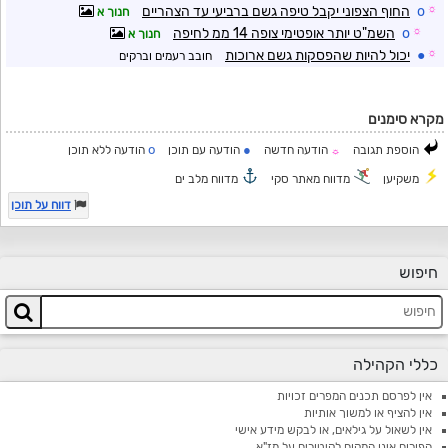
☼
o
החוף הצפוני יקבל טיפה גשם ברביעי עד הצהריים
חנוך א
☼
o
השמ"ט יותר אופטימי צופה 14 ממ לחיפה
חנוך א
☼
●
יכול להיות שהפסקות גשם ארוכות
חובב רעמים וברקים
מקרא סימנים
o
●
הוספת תגובה
הודעה חדשה
הודעה עם תוכן
הודעה ללא תוכן
☼
משקיען
מדווח מאתר סקי
מדווח מלב ים
דווח על תוכן
חיפוש
כללי הקהילה
אין לפרסם תכנים המפרים זכויות
אין להציף או למשוך אותיות
אין לשאול על גילאים, או לבקש מידע אישי
הפורום אינו המקום לקיטורים על מז"א