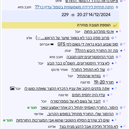
☼
o
GFS נראה נהדר להמשך החודש
איתן
o
היתה תחזית לירידה משמעותית בטמפ' עדיין כך??
חובב מזא
229
14/12/2024 20:27
הוספת תגובה מהירה
☼
●
אי.סי מתלהב פחות
יובל
☼
o
מרוב ספק כבר לא נשאר שיער על הראש... ;-)
אלון
☼
o
סופ שבוע הבא נראה די גשום לפי GFS
אברהם
☼
●
מה זה החורף היבש הזה??
יונתן
☼
o
תכף ההיסטוריונים יתנו תגובה
חובב מזא
☼
●
לא צריך היסטוריונים. השמ"ט כבר קבע
יובל
☼
o
עוד לא התחיל החורף
אופיר פרנקו
☼
o
בוודאי שהתחיל
יובל
☼
●
חורף 19-20
סרטנה
☼
●
אתה מדגים היטב את עניין הזכרון הקצר שאתה טוען לו
יובל
☼
●
עדין היה יחסית חמים
סרטנה
☼
o
דובר על גשם לא על טמפרטורה
יובל
☼
o
הימור. החורף האמיתי יתחיל רק אחרי אמצע ינואר
חנוך א
☼
o
ההימור שלי. החורף מתחיל בסופש הקרוב.
אלרומי
☼
●
שים לב שזרם הסילון הקוטבי שהוא אבי המערכות החורפיות
חנוך א
☼
●
לא מזלזל חלילה אבל לרגע מניח בצד
אליהו