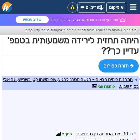
מיקום
פרימיום 👑
אתר נקי מפרסומות ומשודרג, עכשיו בפרימיום
שדרג עכשיו
עמוד הבית
>
פורום מזג אוויר
>
היתה תחזית לירידה משמעותית בטמפ' עדיין כך??
היתה תחזית לירידה משמעותית בטמפ'
עדיין כך??
חזרה לפורום
●
התחזית לימים הבאים – הגשם מסרב להגיע, אולי משהו קטן בשלישי, וגם אולי
בסוף שבוע.
קוזוקרו אבי
☼
o
10 ימים. הסכמה בין גפס ואי סי
חנוך א