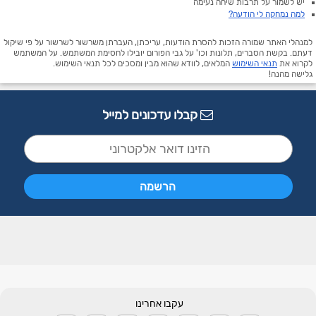
יש לשמור על תרבות שיחה נעימה
למה נמחקה לי הודעה?
למנהלי האתר שמורה הזכות להסרת הודעות, עריכתן, העברתן משרשור לשרשור על פי שיקול
דעתם. בקשת הסברים, תלונות וכו' על גבי הפורום יובילו לחסימת המשתמש. על המשתמש
לקרוא את
תנאי השימוש
המלאים, לוודא שהוא מבין ומסכים לכל תנאי השימוש.
גלישה מהנה!
קבלו עדכונים למייל
עקבו אחרינו