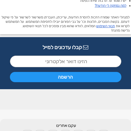
יש לשמור על תרבות שיחה נעימה
למה נמחקה לי הודעה?
למנהלי האתר שמורה הזכות להסרת הודעות, עריכתן, העברתן משרשור לשרשור על פי שיקול
דעתם. בקשת הסברים, תלונות וכו' על גבי הפורום יובילו לחסימת המשתמש. על המשתמש
לקרוא את
תנאי השימוש
המלאים, לוודא שהוא מבין ומסכים לכל תנאי השימוש.
גלישה מהנה!
קבלו עדכונים למייל
עקבו אחרינו