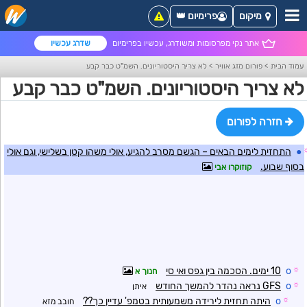
מיקום
פרימיום 👑
אתר נקי מפרסומות ומשודרג, עכשיו בפרימיום
שדרג עכשיו
עמוד הבית
>
פורום מזג אוויר
>
לא צריך היסטוריונים. השמ"ט כבר קבע
לא צריך היסטוריונים. השמ"ט כבר קבע
חזרה לפורום
●
התחזית לימים הבאים – הגשם מסרב להגיע, אולי משהו קטן בשלישי, וגם אולי
בסוף שבוע.
קוזוקרו אבי
☼
o
10 ימים. הסכמה בין גפס ואי סי
חנוך א
☼
o
GFS נראה נהדר להמשך החודש
איתן
☼
o
היתה תחזית לירידה משמעותית בטמפ' עדיין כך??
חובב מזא