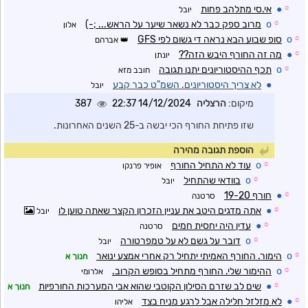
☼
●
אי.סי מתלהב פחות
יובל
☼
o
מרוב ספק כבר לא נשאר שיער על הראש... ;-)
אלון
☼
o
סופ שבוע הבא נראה די גשום לפי GFS
אברהם
☼
●
מה זה החורף היבש הזה??
יונתן
☼
o
תכף ההיסטוריונים יתנו תגובה
חובב מזא
●
לא צריך היסטוריונים. השמ"ט כבר קבע
יובל
מיקום:
הרצליה
14/12/2024 22:37
387
שזו פתיחת החורף הכי יבשה ב-25 השנים האחרונות.
הוספת תגובה מהירה
☼
o
עוד לא התחיל החורף
אופיר פרנקו
☼
o
בוודאי שהתחיל
יובל
☼
●
חורף 19-20
סרטנה
☼
●
אתה מדגים היטב את עניין הזכרון הקצר שאתה טוען לו
יובל
☼
●
עדין היה יחסית חמים
סרטנה
☼
o
דובר על גשם לא על טמפרטורה
יובל
☼
o
הימור. החורף האמיתי יתחיל רק אחרי אמצע ינואר
חנוך א
☼
o
ההימור שלי. החורף מתחיל בסופש הקרוב.
אלרומי
☼
●
שים לב שזרם הסילון הקוטבי שהוא אבי המערכות החורפיות
חנוך א
☼
●
לא מזלזל חלילה אבל לרגע מניח בצד
אליהו