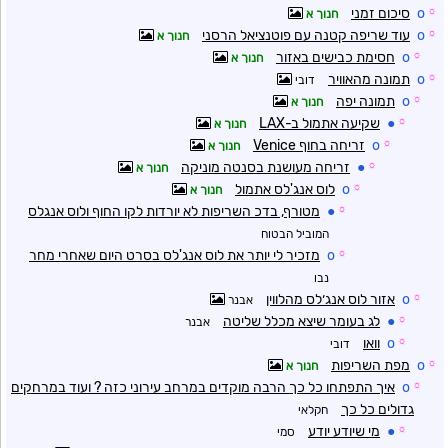
☼
o
סיכום זמני
חנוך א
☼
o
עוד שריפה קטנה עם פוטנציאל הרסני
חנוך א
☼
o
חסימת כבישים באזור
חנוך א
☼
o
תמונה מהאוויר
דובי
☼
o
תמונה יפה
חנוך א
☼
●
שקיעה אתמול ב-LAX
חנוך א
☼
o
זריחה בחוף Venice
חנוך א
☼
●
זריחה מעושנת בסנטה מוניקה
חנוך א
☼
o
לוס אנג'לס אתמול
חנוך א
☼
●
מטורף, בדכ השריפות לא יורדות לקו החוף ולוס אנגלס
המוביל הבטוח
☼
o
מזכיר לי יותר את לוס אנג'לס בסרט היום שאחרי מחר
נבו
☼
o
אזור לוס אנג׳לס מהלווין
אבנר
☼
●
לג בעומר שיצא מכלל שליטה
אבנר
☼
o
וואו
דובי
☼
o
מפת השריפות
חנוך א
☼
o
איך התפתחו כל כך הרבה מוקדים במרחב עירוני כזה ? ועוד במרחקים
גדולים כל כך
חקלאי
☼
●
מי שיודע יודע
סמי