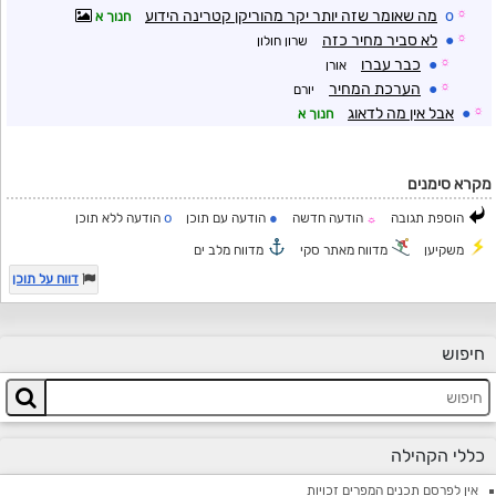
☼
o
מה שאומר שזה יותר יקר מהוריקן קטרינה הידוע
חנוך א
☼
●
לא סביר מחיר כזה
שרון חולון
☼
●
כבר עברו
אורן
☼
●
הערכת המחיר
יורם
☼
●
אבל אין מה לדאוג
חנוך א
מקרא סימנים
o
●
הוספת תגובה
הודעה חדשה
הודעה עם תוכן
הודעה ללא תוכן
☼
משקיען
מדווח מאתר סקי
מדווח מלב ים
דווח על תוכן
חיפוש
כללי הקהילה
אין לפרסם תכנים המפרים זכויות