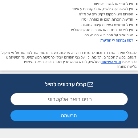
אין להציף או למשוך אותיות
אין לשאול על גילאים, או לבקש מידע אישי
הפורום אינו המקום לקיטורים על מז"א
הודעות חסרות תוכן או כותרת יוסרו
אין להשתמש בשירות קיצור כתובות
אין לפרסם תחזית או אזהרות מטעם הגולש
יש לשמור על תרבות שיחה נעימה
למה נמחקה לי הודעה?
למנהלי האתר שמורה הזכות להסרת הודעות, עריכתן, העברתן משרשור לשרשור על פי שיקול
דעתם. בקשת הסברים, תלונות וכו' על גבי הפורום יובילו לחסימת המשתמש. על המשתמש
לקרוא את
תנאי השימוש
המלאים, לוודא שהוא מבין ומסכים לכל תנאי השימוש.
גלישה מהנה!
קבלו עדכונים למייל