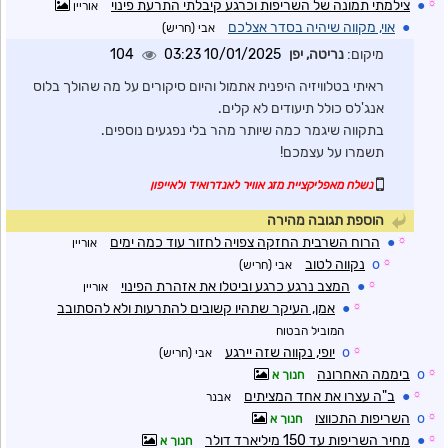
☼
●
צילמתי תמונה של השריפות וכרגע קיבלתי התרעת פינוי
אוריין
●
אוי, מקווה שיהיה בסדר אצלכם
אבי (חריש)
מיקום:
נריטה, יפן
10/01/2025 03:23
104
ראיתי בטלוויזיה היפנית אתמול והיום סיקורים על מה שהולך בלוס
אנג'לס כולל תיעודים לא קלים.
בתקווה שיגמר כמה שיותר מהר בלי נפגעים נוספים.
תשמרו על עצמכם!
נשלח מאפליקציית מזג אוויר לאנדרואיד ולאייפון
הוספת תגובה מהירה
☼
●
הרוח השרבית החזקה צפויה לחזור עוד כמה ימים
אוריין
☼
o
נקווה לטוב
אבי (חריש)
☼
●
המצב נרגע כרגע וביטלו את אזהרת הפינוי
אוריין
☼
●
אמן, העיקר שתהיו קשובים להתרעות ולא להסתובב
המוביל הבטוח
☼
o
יופי, נקווה שזה יירגע
אבי (חריש)
☼
o
ביממה האחרונה
חנוך א
☼
●
ב"ה עצרו את אחד המציתים
אבנר
☼
o
השריפות התכווצו
חנוך א
☼
●
מחיר השריפות עד 150 מיליארד דולר
חנוך א