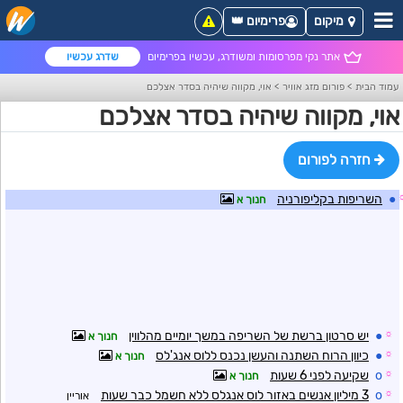
מיקום
פרימיום 👑
אתר נקי מפרסומות ומשודרג, עכשיו בפרימיום
שדרג עכשיו
עמוד הבית
>
פורום מזג אוויר
>
אוי, מקווה שיהיה בסדר אצלכם
אוי, מקווה שיהיה בסדר אצלכם
חזרה לפורום
●
השריפות בקליפורניה
חנוך א
☼
●
יש סרטון ברשת של השריפה במשך יומיים מהלווין
חנוך א
☼
●
כיוון הרוח השתנה והעשן נכנס ללוס אנג'לס
חנוך א
☼
o
שקיעה לפני 6 שעות
חנוך א
☼
o
3 מיליון אנשים באזור לוס אנגלס ללא חשמל כבר שעות
אוריין