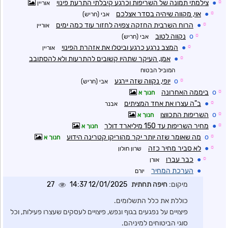
☼
●
צילמתי תמונה של השריפות וכרגע קיבלתי התרעת פינוי
אוריין
☼
●
אוי, מקווה שיהיה בסדר אצלכם
אבי (חריש)
☼
●
הרוח השרבית החזקה צפויה לחזור עוד כמה ימים
אוריין
☼
o
נקווה לטוב
אבי (חריש)
☼
●
המצב נרגע כרגע וביטלו את אזהרת הפינוי
אוריין
☼
●
אמן, העיקר שתהיו קשובים להתרעות ולא להסתובב
המוביל הבטוח
☼
o
יופי, נקווה שזה יירגע
אבי (חריש)
☼
o
ביממה האחרונה
חנוך א
☼
●
ב"ה עצרו את אחד המציתים
אבנר
☼
o
השריפות התכווצו
חנוך א
☼
●
מחיר השריפות עד 150 מיליארד דולר
חנוך א
☼
o
מה שאומר שזה יותר יקר מהוריקן קטרינה הידוע
חנוך א
☼
●
לא סביר מחיר כזה
שרון חולון
☼
●
כבר עברו
אורן
●
הערכת המחיר
יורם
מיקום:
חיפה תחתית
12/01/2025 14:37
27
כוללת את כלל התשלומים.
פיצויים על נפגעים בגוף ונפש, פיצויים לעסקים שעצרו פעילות, וכל
סוגי הביטוחים למיניהם.