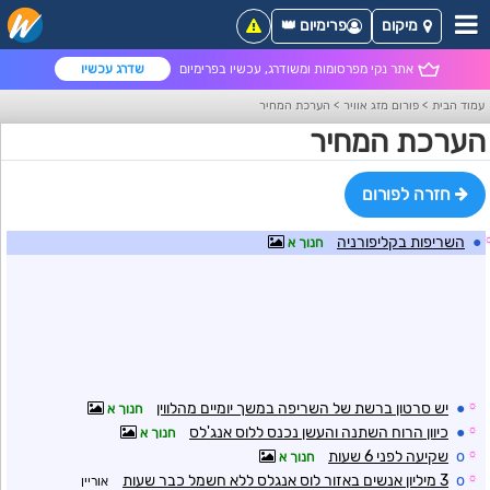
מיקום
פרימיום 👑
אתר נקי מפרסומות ומשודרג, עכשיו בפרימיום
שדרג עכשיו
עמוד הבית
>
פורום מזג אוויר
>
הערכת המחיר
הערכת המחיר
חזרה לפורום
●
השריפות בקליפורניה
חנוך א
☼
●
יש סרטון ברשת של השריפה במשך יומיים מהלווין
חנוך א
☼
●
כיוון הרוח השתנה והעשן נכנס ללוס אנג'לס
חנוך א
☼
o
שקיעה לפני 6 שעות
חנוך א
☼
o
3 מיליון אנשים באזור לוס אנגלס ללא חשמל כבר שעות
אוריין