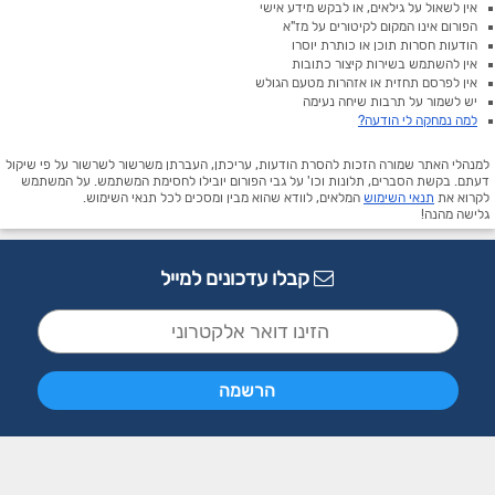
אין לשאול על גילאים, או לבקש מידע אישי
הפורום אינו המקום לקיטורים על מז"א
הודעות חסרות תוכן או כותרת יוסרו
אין להשתמש בשירות קיצור כתובות
אין לפרסם תחזית או אזהרות מטעם הגולש
יש לשמור על תרבות שיחה נעימה
למה נמחקה לי הודעה?
למנהלי האתר שמורה הזכות להסרת הודעות, עריכתן, העברתן משרשור לשרשור על פי שיקול
דעתם. בקשת הסברים, תלונות וכו' על גבי הפורום יובילו לחסימת המשתמש. על המשתמש
לקרוא את
תנאי השימוש
המלאים, לוודא שהוא מבין ומסכים לכל תנאי השימוש.
גלישה מהנה!
קבלו עדכונים למייל