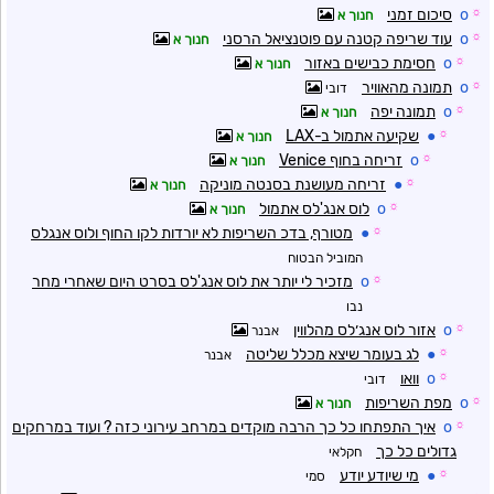
☼
o
סיכום זמני
חנוך א
☼
o
עוד שריפה קטנה עם פוטנציאל הרסני
חנוך א
☼
o
חסימת כבישים באזור
חנוך א
☼
o
תמונה מהאוויר
דובי
☼
o
תמונה יפה
חנוך א
☼
●
שקיעה אתמול ב-LAX
חנוך א
☼
o
זריחה בחוף Venice
חנוך א
☼
●
זריחה מעושנת בסנטה מוניקה
חנוך א
☼
o
לוס אנג'לס אתמול
חנוך א
☼
●
מטורף, בדכ השריפות לא יורדות לקו החוף ולוס אנגלס
המוביל הבטוח
☼
o
מזכיר לי יותר את לוס אנג'לס בסרט היום שאחרי מחר
נבו
☼
o
אזור לוס אנג׳לס מהלווין
אבנר
☼
●
לג בעומר שיצא מכלל שליטה
אבנר
☼
o
וואו
דובי
☼
o
מפת השריפות
חנוך א
☼
o
איך התפתחו כל כך הרבה מוקדים במרחב עירוני כזה ? ועוד במרחקים
גדולים כל כך
חקלאי
☼
●
מי שיודע יודע
סמי