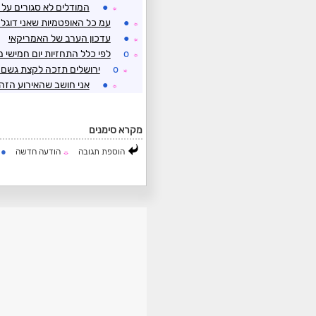
●
המודלים לא סגורים על
☼
●
עמ כל האופטמיות שאני דוגל
☼
●
עדכון הערב של האמריקאי
☼
o
לפי כלל התחזיות יום חמישי 
☼
o
ירושלים תזכה לקצת גשם 
☼
●
אני חושב שהאירוע הזה יקצין 
☼
מקרא סימנים
●
הוספת תגובה
הודעה חדשה
ה
☼