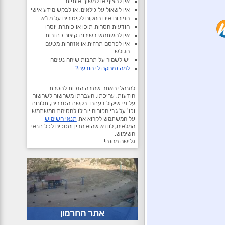
אין להציף או למשוך אותיות
אין לשאול על גילאים, או לבקש מידע אישי
הפורום אינו המקום לקיטורים על מז"א
הודעות חסרות תוכן או כותרת יוסרו
אין להשתמש בשירות קיצור כתובות
אין לפרסם תחזית או אזהרות מטעם
הגולש
יש לשמור על תרבות שיחה נעימה
למה נמחקה לי הודעה?
למנהלי האתר שמורה הזכות להסרת
הודעות, עריכתן, העברתן משרשור לשרשור
על פי שיקול דעתם. בקשת הסברים, תלונות
וכו' על גבי הפורום יובילו לחסימת המשתמש.
על המשתמש לקרוא את
תנאי השימוש
המלאים, לוודא שהוא מבין ומסכים לכל תנאי
השימוש.
גלישה מהנה!
אתר החרמון