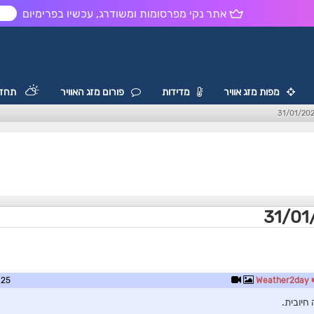
אתר נקי מפרסומות ומשודרג, עכשיו בפרימיום
ש
מפות מזג אוויר
מדידות
פורום מזג האוויר
תחזי
7:28
Weather2day
חיובית.