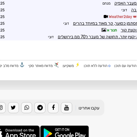
 מעבר האפיק
מנחם
6:09
 בה
דובי
6:39
0:07
Weather2day
מסתמן כסוער, קר מאוד במיוחד בהרים
דובי
0:42
וקצת קור
חנוך א
0:48
יותר. תחושה של מעבר ל70 ממ בירושלים
דובי
0:59
o
ודעה עם תוכן
הודעה ללא תוכן
משקיען
מדווח מאתר סקי
מדווח מלב ים
עקבו אחרינו
|