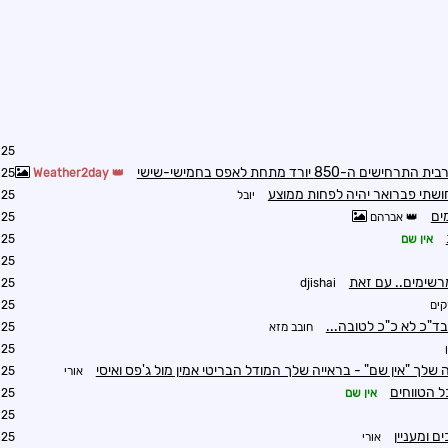
8:17
 יורד מתחת לאפס בחמישי-שישי
8:45
Weather2day
יובל
9:09
אברהם
9:36
אין שם
1:54
1:56
מרשימים.. עם זאת
3:07
djishai
קים
3:51
בד"כ לא כ"כ לטובה...
חובב מזא
4:04
4:28
 שלך "אין שם" - בראייה שלך המודל הבריטי אמין מול ג'פס ואיסי
אורי
4:28
ל הטווחים
אין שם
4:53
7:42
 ומעניין
אורי
8:51