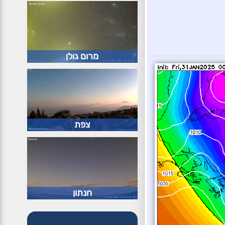
מרום גולן
צפת
חנתון