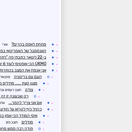
●
מתחת לאפס בהרים?
אורי
☼
●
האנסמבל של האמריקאי במרבית התרחישים ה-850
☼
●
ב-22 לינואר כתבתי פה "לתחושתי פברואר יהיה לפחות ממוצע
☼
●
UKMO הכי אופטימי לעוד 6 ימים
☼
●
אני אנסח את המצב בכותרות
☼
o
העם עם בריטניה
מתנאל
☼
●
מצנן קצת ..... מודלים 
☼
●
צודק
חובב רעמים ובר
☼
o
רק שבעונה זו זה 
☼
●
אם אני צריך להמר...
אלון
☼
●
כרגיל כיף לקרוא על הודעה
☼
●
איסי המודל הכי אמין בכ
☼
●
מודלים
חובב מזג
☼
o
תודה רבה ממש מחכים
☼