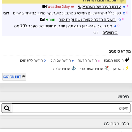
הוספת תגובה מהירה
☼
●
עדכון הערב של האמריקאי
Weather2day
☼
o
לפי כלל התחזיות יום חמישי מסתמן כסוער, קר מאוד במיוחד בהרים
דובי
☼
o
ירושלים תזכה לקצת גשם וקצת קור
חנוך א
☼
●
אני חושב שהאירוע הזה יקצין יותר. תחושה של מעבר ל70 ממ
בירושלים
דובי
מקרא סימנים
o
●
הוספת תגובה
הודעה חדשה
הודעה עם תוכן
הודעה ללא תוכן
☼
משקיען
מדווח מאתר סקי
מדווח מלב ים
דווח על תוכן
חיפוש
כללי הקהילה