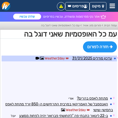
מיקום
פרימיום 👑
אתר נקי מפרסומות ומשודרג, עכשיו בפרימיום
שדרג עכשיו
עמוד הבית
>
פורום מזג אוויר
>
עמ כל האופטמיות שאני דוגל בה
עמ כל האופטמיות שאני דוגל בה
חזרה לפורום
●
עדכון מודלים 31/01/2025
Weather2day
☼
●
מתחת לאפס בהרים?
אורי
☼
●
האנסמבל של האמריקאי במרבית התרחישים ה-850 יורד מתחת לאפס
בחמישי-שישי
Weather2day
☼
●
ב-22 לינואר כתבתי פה "לתחושתי פברואר יהיה לפחות ממוצע
יובל