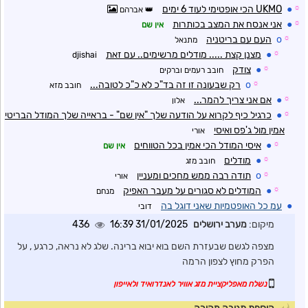
☼
●
UKMO הכי אופטימי לעוד 6 ימים
אברהם
☼
●
אני אנסח את המצב בכותרות
אין שם
☼
o
העם עם בריטניה
מתנאל
☼
●
מצנן קצת ..... מודלים מרשימים.. עם זאת
djishai
☼
●
צודק
חובב רעמים וברקים
☼
o
רק שבעונה זו זה בד"כ לא כ"כ לטובה...
חובב מזא
☼
●
אם אני צריך להמר...
אלון
☼
●
כרגיל כיף לקרוא על הודעה שלך "אין שם" - בראייה שלך המודל הבריטי
אמין מול ג'פס ואיסי
אורי
☼
●
איסי המודל הכי אמין בכל הטווחים
אין שם
☼
●
מודלים
חובב מזג
☼
o
תודה רבה ממש מחכים ומעניין
אורי
☼
●
המודלים לא סגורים על מעבר האפיק
מנחם
●
עמ כל האופטמיות שאני דוגל בה
דובי
מיקום:
מערב ירושלים
31/01/2025 16:39
436
מצפה לגשם שבעזרת השם בוא יבוא ברינה. שלג לא נראה, כרגע , על
הפרק מחוץ לצפון הרמה
נשלח מאפליקציית מזג אוויר לאנדרואיד ולאייפון