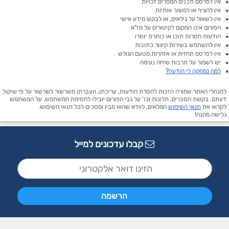
אין לפרסם תכנים המפרים זכויות
אין להציף או למשוך אותיות
אין לשאול על גילאים, או לבקש מידע אישי
הפורום אינו המקום לקיטורים על מז"א
הודעות חסרות תוכן או כותרת יוסרו
אין להשתמש בשירות קיצור כתובות
אין לפרסם תחזית או אזהרות מטעם הגולש
יש לשמור על תרבות שיחה נעימה
למה נמחקה לי הודעה?
למנהלי האתר שמורה הזכות להסרת הודעות, עריכתן, העברתן משרשור לשרשור על פי שיקול
דעתם. בקשת הסברים, תלונות וכו' על גבי הפורום יובילו לחסימת המשתמש. על המשתמש
לקרוא את
תנאי השימוש
המלאים, לוודא שהוא מבין ומסכים לכל תנאי השימוש.
גלישה מהנה!
קבלו עדכונים למייל