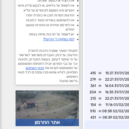
אין להציף או למשוך אותיות
אין לשאול על גילאים, או לבקש מידע אישי
הפורום אינו המקום לקיטורים על מז"א
הודעות חסרות תוכן או כותרת יוסרו
אין להשתמש בשירות קיצור כתובות
אין לפרסם תחזית או אזהרות מטעם
הגולש
יש לשמור על תרבות שיחה נעימה
למה נמחקה לי הודעה?
למנהלי האתר שמורה הזכות להסרת
הודעות, עריכתן, העברתן משרשור לשרשור
על פי שיקול דעתם. בקשת הסברים, תלונות
וכו' על גבי הפורום יובילו לחסימת המשתמש.
על המשתמש לקרוא את
תנאי השימוש
המלאים, לוודא שהוא מבין ומסכים לכל תנאי
415
31/01/2025 1
השימוש.
279
31/01/2025 2
גלישה מהנה!
361
31/01/2025 1
204
31/01/2025 1
213
31/01/2025 2
154
01/02/2025 1
510
02/02/2025 0
431
02/02/2025 0
אתר החרמון