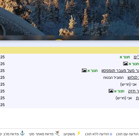
ים
חנוך א
8:41
חנוך א
3:38
ר מעל מעבר תומפסון
חנוך א
6:07
 לגלוש
המוביל הבטוח
8:56
אבי (חריש)
0:17
ר חזק
חנוך א
1:00
ת
אבי (חריש)
4:32
0:02
o
ודעה עם תוכן
הודעה ללא תוכן
משקיען
מדווח מאתר סקי
מדווח מלב ים