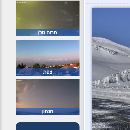
מרום גולן
צפת
חנתון