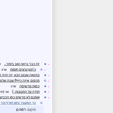
●
זה כבר נראה טוב ביותר..
ד
☼
o
ג'חנון וביצים חומות
שרון
☼
●
בתקווה שבוע הבא ,זה יהיה ה
☼
o
מהמם, איזה כייף!! שבת שלום
☼
●
כמות מרשימה
שרון
☼
●
תודה על התגובות :)
אבי (חר
☼
●
אומנם לא מרשים כמו הכביש ה
☼
o
כך המעבר ביום חורף וכך 
מיקום:
רמת גן