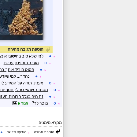
הוספת תגובה מהירה
●
למי שלא טוב בחישובי אינצ'
☼
o
מעבר תומפסון עכשיו
☼
●
מסוק מוריד אותך בה
☼
●
נהדר... למי שיודע
☼
o
מעניין, תודה על המידע :)
☼
o
מסתבר שהאי סחלין חטף יות
☼
●
זה היה בגלל הרוחות העזו
☼
o
מוכר לך?
חנוך א
☼
מקרא סימנים
●
הוספת תגובה
הודעה חדשה
ה
☼