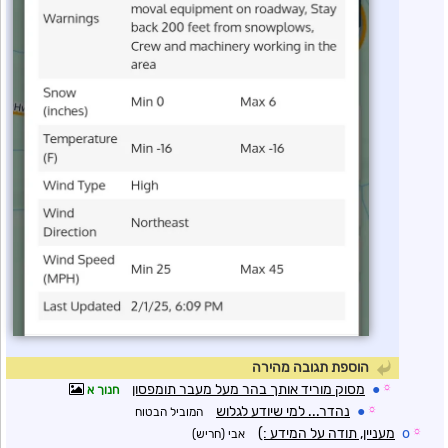
הוספת תגובה מהירה
☼
●
מסוק מוריד אותך בהר מעל מעבר תומפסון
חנוך א
☼
●
נהדר... למי שיודע לגלוש
המוביל הבטוח
☼
o
מעניין, תודה על המידע :)
אבי (חריש)