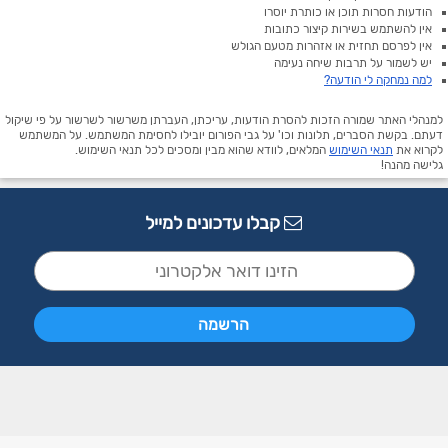
הודעות חסרות תוכן או כותרת יוסרו
אין להשתמש בשירות קיצור כתובות
אין לפרסם תחזית או אזהרות מטעם הגולש
יש לשמור על תרבות שיחה נעימה
למה נמחקה לי הודעה?
למנהלי האתר שמורה הזכות להסרת הודעות, עריכתן, העברתן משרשור לשרשור על פי שיקול
דעתם. בקשת הסברים, תלונות וכו' על גבי הפורום יובילו לחסימת המשתמש. על המשתמש
לקרוא את
תנאי השימוש
המלאים, לוודא שהוא מבין ומסכים לכל תנאי השימוש.
גלישה מהנה!
קבלו עדכונים למייל