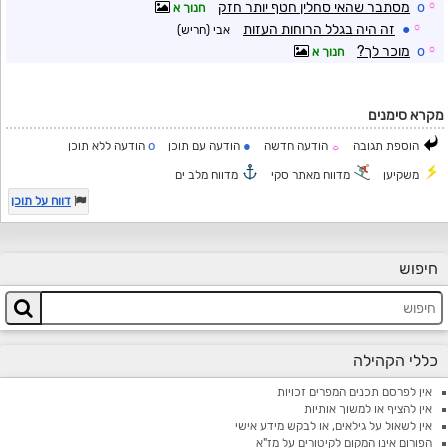
☼
o
מסתבר שהאי סחלין חטף יותר חזק
חנוך א
☼
●
זה היה בגלל הרוחות העזות
אבי (חריש)
☼
o
מוכר לך?
חנוך א
מקרא סימנים
o
●
הוספת תגובה
הודעה חדשה
הודעה עם תוכן
הודעה ללא תוכן
☼
משקיען
מדווח מאתר סקי
מדווח מלב ים
דווח על תוכן
חיפוש
כללי הקהילה
אין לפרסם תכנים המפרים זכויות
אין להציף או למשוך אותיות
אין לשאול על גילאים, או לבקש מידע אישי
הפורום אינו המקום לקיטורים על מז"א