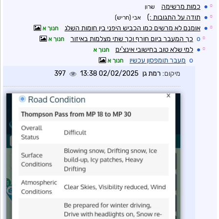
☼
●
כמות מרשימה
שרון
☼
●
תודה על התגובות :)
אבי (חריש)
☼
●
אומנם לא מרשים כמו הכביש היפני בין חומות השלג
חנוך א
☼
o
כך המעבר ביום חורף וכך שתי מצלמות באיזור
חנוך א
☼
●
למי שלא טוב בחישובי אינצ'ים
חנוך א
o
מעבר תומפסון עכשיו
חנוך א
מיקום:
רמת גן
02/02/2025 13:38
397