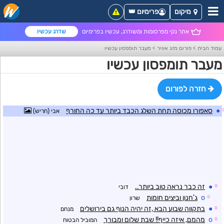
מיקום
פרימיום 👑
אתר נקי מפרסומות ומשודרג, עכשיו בפרימיום
שדרג עכשיו
עמוד הבית
>
פורום מזג אוויר
>
מעבר תומפסון עכשיו
מעבר תומפסון עכשיו
חזרה לפורום
●
סאפורו מכוסה תחת השלג הכבד ביותר עד כה החורף
אבי (חריש)
☼
●
זה כבר נראה טוב ביותר..
דובי
☼
o
ג'חנון וביצים חומות
שרון
☼
●
בתקווה שבוע הבא ,זה יהיה הנוף גם בירושלים
מנחם
☼
o
מהמם, איזה כייף!! שבת שלום ומבורך
המוביל הבטוח