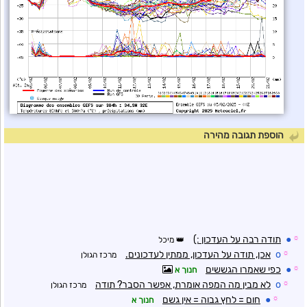
הוספת תגובה מהירה
☼
●
תודה רבה על העדכון :)
מיכל
☼
o
אכן, תודה על העדכון, ממתין לעדכונים.
מרכז הגולן
☼
●
כפי שאמרו הגששים
חנוך א
☼
o
לא מבין מה המפה אומרת, אפשר הסבר? תודה
מרכז הגולן
☼
●
חום = לחץ גבוה = אין גשם
חנוך א