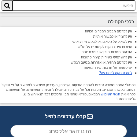
כללי הקהילה
אין לפרסם תכנים המפרים זכויות
אין להציף או למשוך אותיות
אין לשאול על גילאים, או לבקש מידע אישי
הפורום אינו המקום לקיטורים על מז"א
הודעות חסרות תוכן או כותרת יוסרו
אין להשתמש בשירות קיצור כתובות
אין לפרסם תחזית או אזהרות מטעם הגולש
יש לשמור על תרבות שיחה נעימה
למה נמחקה לי הודעה?
למנהלי האתר שמורה הזכות להסרת הודעות, עריכתן, העברתן משרשור לשרשור על פי שיקול
דעתם. בקשת הסברים, תלונות וכו' על גבי הפורום יובילו לחסימת המשתמש. על המשתמש
לקרוא את
תנאי השימוש
המלאים, לוודא שהוא מבין ומסכים לכל תנאי השימוש.
גלישה מהנה!
קבלו עדכונים למייל