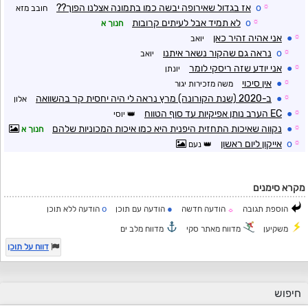
☼
o
אז בגדול שאירופה יבשה כמו בתמונה אצלנו הפוך??
חובב מזא
☼
o
לא תמיד אבל לעיתים קרובות
חנוך א
☼
●
אני אהיה זהיר כאן
יואב
☼
o
נראה גם שהקור נשאר איתנו
יואב
☼
●
אני יודע שזה ריסקי לומר
יונתן
☼
●
אין סיכוי
משה מזכירות יגור
☼
●
ב-2020 (שנת הקורונה) מרץ נראה לי היה יחסית קר בהשוואה
אלון
☼
●
EC הערב נותן אפיקיות עד סוף הטווח
יוסי
☼
●
נקווה שאיכות התחזית היפנית היא כמו איכות המכוניות שלהם
חנוך א
☼
o
אייקון ליום ראשון
נעם
מקרא סימנים
o
●
הוספת תגובה
הודעה חדשה
הודעה עם תוכן
הודעה ללא תוכן
☼
משקיען
מדווח מאתר סקי
מדווח מלב ים
דווח על תוכן
חיפוש