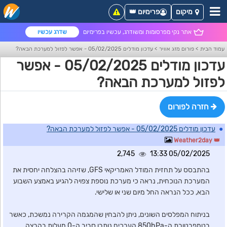
מיקום
פרימיום 👑
אתר נקי מפרסומות ומשודרג, עכשיו בפרימיום
שדרג עכשיו
עמוד הבית
>
פורום מזג אוויר
>
עדכון מודלים 05/02/2025 - אפשר לפזול למערכת הבאה?
עדכון מודלים 05/02/2025 - אפשר
לפזול למערכת הבאה?
חזרה לפורום
●
עדכון מודלים 05/02/2025 - אפשר לפזול למערכת הבאה?
Weather2day
2,745
05/02/2025 13:33
בהתבסס על תחזית המודל האמריקאי GFS, שזיהה בהצלחה יחסית את
המערכת הנוכחית, נראה כי מערכת נוספת צפויה להגיע באמצע השבוע
הבא, ככל הנראה החל מיום שני או שלישי.
בניתוח המפלסים השונים, ניתן להבחין שהמגמה הקרירה נמשכת, כאשר
בטמפרטורת ה-850hPa הערכים נותרו סביב ה-0 מעלות בהרצה