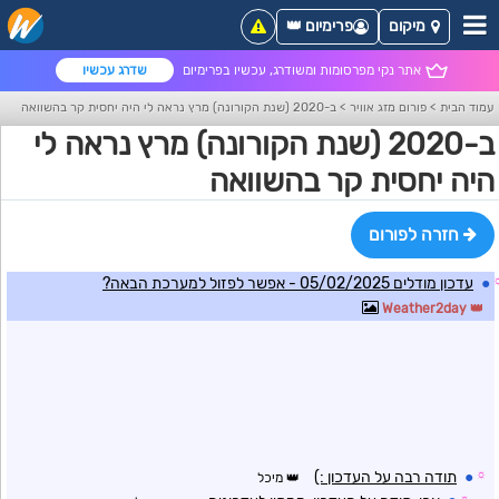
מיקום
פרימיום 👑
אתר נקי מפרסומות ומשודרג, עכשיו בפרימיום
שדרג עכשיו
עמוד הבית
>
פורום מזג אוויר
>
ב-2020 (שנת הקורונה) מרץ נראה לי היה יחסית קר בהשוואה
ב-2020 (שנת הקורונה) מרץ נראה לי
היה יחסית קר בהשוואה
חזרה לפורום
●
עדכון מודלים 05/02/2025 - אפשר לפזול למערכת הבאה?
Weather2day
☼
●
תודה רבה על העדכון :)
מיכל