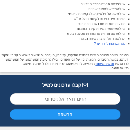
אין לפרסם תכנים המפרים זכויות
אין להציף או למשוך אותיות
אין לשאול על גילאים, או לבקש מידע אישי
הפורום אינו המקום לקיטורים על מז"א
הודעות חסרות תוכן או כותרת יוסרו
אין להשתמש בשירות קיצור כתובות
אין לפרסם תחזית או אזהרות מטעם הגולש
יש לשמור על תרבות שיחה נעימה
למה נמחקה לי הודעה?
למנהלי האתר שמורה הזכות להסרת הודעות, עריכתן, העברתן משרשור לשרשור על פי שיקול
דעתם. בקשת הסברים, תלונות וכו' על גבי הפורום יובילו לחסימת המשתמש. על המשתמש
לקרוא את
תנאי השימוש
המלאים, לוודא שהוא מבין ומסכים לכל תנאי השימוש.
גלישה מהנה!
קבלו עדכונים למייל