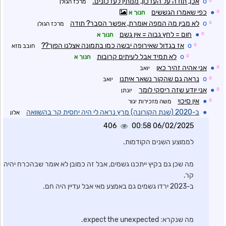
☼
o
אכן, תודה על העדכון, ממתין לעדכונים.
מרכז הגולן
☼
●
כפי שאמרו הגששים
חנוך א
☼
o
לא מבין מה המפה אומרת, אפשר הסבר? תודה
מרכז הגולן
☼
●
חום = לחץ גבוה = אין גשם
חנוך א
☼
o
אז בגדול שאירופה יבשה כמו בתמונה אצלנו הפוך??
חובב מזא
☼
o
לא תמיד אבל לעיתים קרובות
חנוך א
☼
●
אני אהיה זהיר כאן
יואב
☼
o
נראה גם שהקור נשאר איתנו
יואב
☼
●
אני יודע שזה ריסקי לומר
יונתן
☼
●
אין סיכוי
משה מזכירות יגור
●
ב-2020 (שנת הקורונה) מרץ נראה לי היה יחסית קר בהשוואה
אלון
406
06/02/2025 00:58
לממוצע השנים הקודמות.
מה שכן גם בקיץ ייתכנו גשמים, אבל זה כמובן לא אומר שבהכרח יהיה
קר.
ב-2023 ירדו גשמים גם באמצע מאי אבל עדיין היה חם.
מה שנקרא: expect the unexpected.