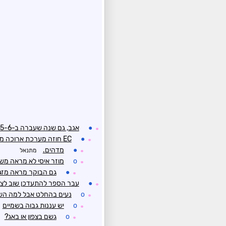
●
אגב, גם שנה שעברה ב-5-6 במאי היה גשום וקריר
☼
●
EC חוזה מערכת ארוכה מהראשון במאי
☼
●
מדהים.
מתנאל
☼
o
מוזר איסי לא מראה משה
☼
●
גם הבוקר מראה מזג א
☼
●
עבר הספר להתעדכן שוב לצ
☼
o
נעים בהחלט אבל למה השמי
☼
o
יש עננות גבוה בשמיים
☼
o
גשם בצפון או באג?
☼