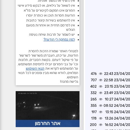
אין להציף או למשוך אותיות
אין לשאול על גילאים, או לבקש מידע אישי
הפורום אינו המקום לקיטורים על מז"א
הודעות חסרות תוכן או כותרת יוסרו
אין להשתמש בשירות קיצור כתובות
אין לפרסם תחזית או אזהרות מטעם
הגולש
יש לשמור על תרבות שיחה נעימה
למה נמחקה לי הודעה?
למנהלי האתר שמורה הזכות להסרת
הודעות, עריכתן, העברתן משרשור לשרשור
על פי שיקול דעתם. בקשת הסברים, תלונות
וכו' על גבי הפורום יובילו לחסימת המשתמש.
על המשתמש לקרוא את
תנאי השימוש
המלאים, לוודא שהוא מבין ומסכים לכל תנאי
476
23/04/2025 2
השימוש.
707
23/04/2025 2
גלישה מהנה!
402
23/04/2025 2
332
23/04/2025 2
265
24/04/2025 1
355
24/04/2025 0
197
24/04/2025 1
178
24/04/2025 1
אתר החרמון
200
24/04/2025 1