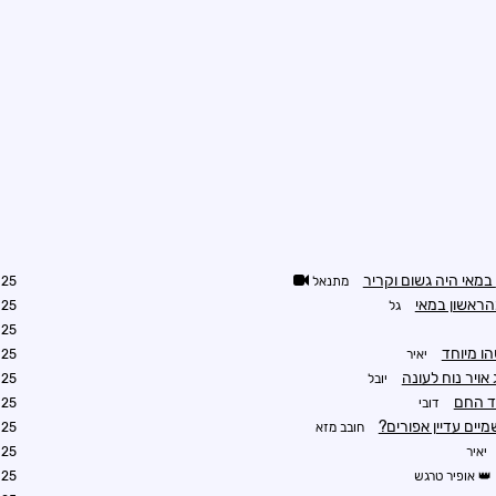
מתנאל
2:43
גל
2:58
3:15
ו מיוחד
יאיר
3:49
ויר נוח לעונה
יובל
0:27
ד החם
דובי
8:52
ים עדיין אפורים?
חובב מזא
3:15
יאיר
3:26
אופיר טרגש
6:52