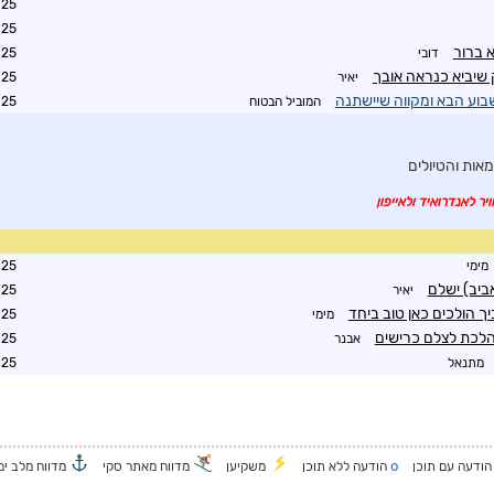
8:07
4:14
 ברור
דובי
0:15
 שיביא כנראה אובך
יאיר
0:33
בוע הבא ומקווה שיישתנה
המוביל הבטוח
0:41
אות והטיולים
יר לאנדרואיד ולאייפון
מימי
7:35
אביב) ישלם
יאיר
7:36
יך הולכים כאן טוב ביחד
מימי
7:40
לכת לצלם כרישים
אבנר
2:59
מתנאל
4:00
o
ודעה עם תוכן
הודעה ללא תוכן
משקיען
מדווח מאתר סקי
מדווח מלב ים