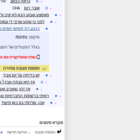
o
נראה כבאג
יאיר
☼
o
אובך רום
CHA
☼
●
מאמצע שבוע הבא לא יציב ולא
☼
●
לפני כן שקע שרבי די עמוק
☼
●
כרגע רק חמישי חמים ש
מיקום:
נתיבות
בגלל המנגלים של העצמ
נשלח מאפליקציית מזג אוו
הוספת תגובה מהירה
●
יש בדיחה על יום אביך
☼
o
אז היא ענתה אביו ( 
☼
●
אז זהו, שאביב ואב
☼
●
ראיתי ברשתות החברתיות שה
☼
●
אכן. שלחתי גם כאן תיעוד
☼
מקרא סימנים
●
הוספת תגובה
הודעה חדשה
ה
☼